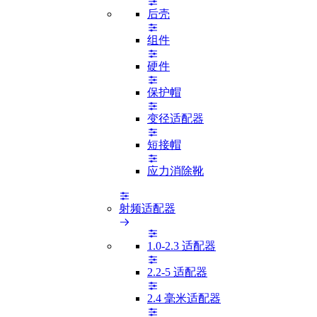
后壳
组件
硬件
保护帽
变径适配器
短接帽
应力消除靴
射频适配器
1.0-2.3 适配器
2.2-5 适配器
2.4 毫米适配器