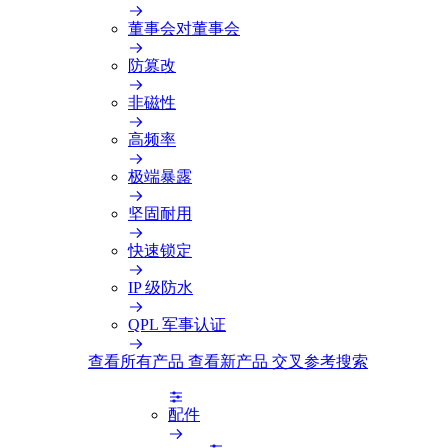
董事会对董事会
防篡改
非磁性
高频率
极端暴露
坚固耐用
快速锁定
IP 级防水
QPL 军事认证
查看所有产品
查看新产品
交叉参考搜索
配件