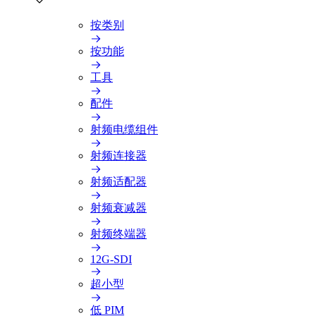
按类别
按功能
工具
配件
射频电缆组件
射频连接器
射频适配器
射频衰减器
射频终端器
12G-SDI
超小型
低 PIM