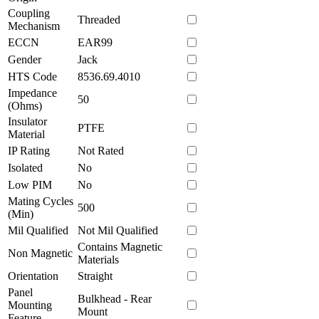
Coupling
Threaded
Mechanism
ECCN
EAR99
Gender
Jack
HTS Code
8536.69.4010
Impedance
50
(Ohms)
Insulator
PTFE
Material
IP Rating
Not Rated
Isolated
No
Low PIM
No
Mating Cycles
500
(Min)
Mil Qualified
Not Mil Qualified
Contains Magnetic
Non Magnetic
Materials
Orientation
Straight
Panel
Bulkhead - Rear
Mounting
Mount
Feature