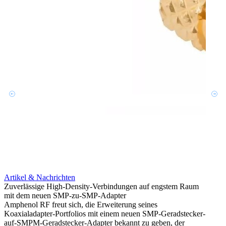
Artikel & Nachrichten
Artik
Zuverlässige High-Density-Verbindungen auf engstem Raum
Anti-
mit dem neuen SMP-zu-SMP-Adapter
Instal
Amphenol RF freut sich, die Erweiterung seines
Amphen
Koaxialadapter-Portfolios mit einem neuen SMP-Geradstecker-
SMA-P
auf-SMPM-Geradstecker-Adapter bekannt zu geben, der
Lötste