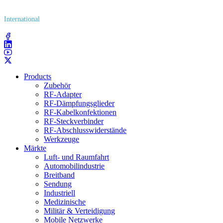
(800) 627​-7100
International
(203) 743​-9272
Products
Zubehör
RF-Adapter
RF-Dämpfungsglieder
RF-Kabelkonfektionen
RF-Steckverbinder
RF-Abschlusswiderstände
Werkzeuge
Märkte
Luft- und Raumfahrt
Automobilindustrie
Breitband
Sendung
Industriell
Medizinische
Militär & Verteidigung
Mobile Netzwerke