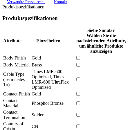
Verwandte Ressourcen
Kontakt
Produktspezifikationen
Produktspezifikationen
Siehe Simular
Wählen Sie die
Attribute
Einzelheiten
nachstehenden Attribute,
um ähnliche Produkte
anzuzeigen
Body Finish
Gold
Body Material
Brass
Times LMR-600
Cable Type
Optimized, Times
(Terminates
LMR-600 UltraFlex
To)
Optimized
Contact Finish
Gold
Contact
Phosphor Bronze
Material
Contact
Solder
Termination
Country of
CN
Origin