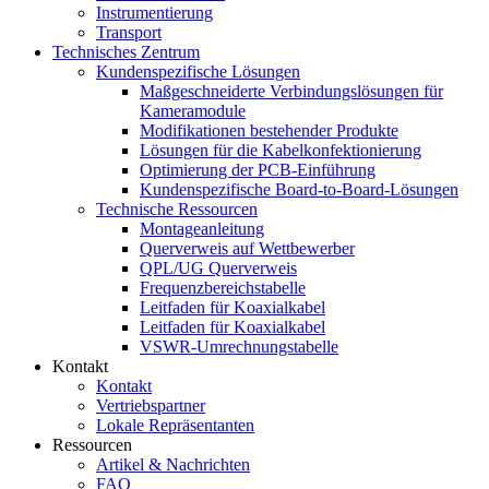
Instrumentierung
Transport
Technisches Zentrum
Kundenspezifische Lösungen
Maßgeschneiderte Verbindungslösungen für
Kameramodule
Modifikationen bestehender Produkte
Lösungen für die Kabelkonfektionierung
Optimierung der PCB-Einführung
Kundenspezifische Board-to-Board-Lösungen
Technische Ressourcen
Montageanleitung
Querverweis auf Wettbewerber
QPL/UG Querverweis
Frequenzbereichstabelle
Leitfaden für Koaxialkabel
Leitfaden für Koaxialkabel
VSWR-Umrechnungstabelle
Kontakt
Kontakt
Vertriebspartner
Lokale Repräsentanten
Ressourcen
Artikel & Nachrichten
FAQ