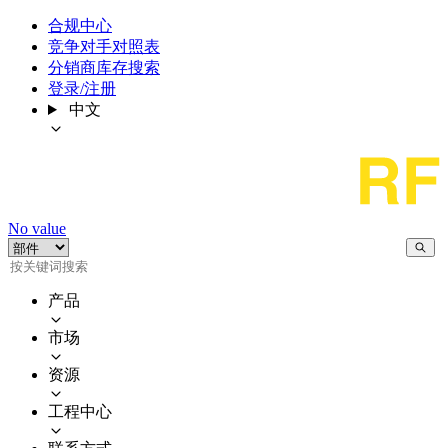
合规中心
竞争对手对照表
分销商库存搜索
登录/注册
中文
No value
产品
市场
资源
工程中心