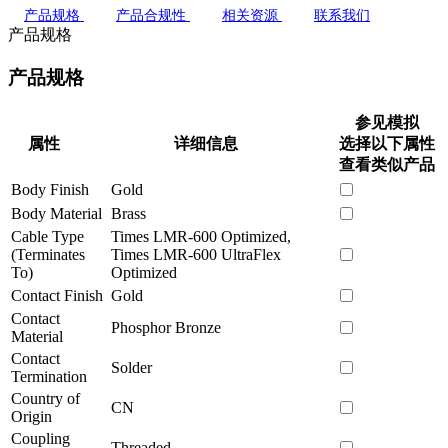
产品规格
产品合规性
相关资源
联系我们
产品规格
产品规格
参见模拟
属性
详细信息
选择以下属性
查看类似产品
Body Finish
Gold
Body Material
Brass
Cable Type
Times LMR-600 Optimized,
(Terminates
Times LMR-600 UltraFlex
To)
Optimized
Contact Finish
Gold
Contact
Phosphor Bronze
Material
Contact
Solder
Termination
Country of
CN
Origin
Coupling
Threaded