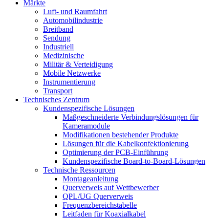
Märkte
Luft- und Raumfahrt
Automobilindustrie
Breitband
Sendung
Industriell
Medizinische
Militär & Verteidigung
Mobile Netzwerke
Instrumentierung
Transport
Technisches Zentrum
Kundenspezifische Lösungen
Maßgeschneiderte Verbindungslösungen für
Kameramodule
Modifikationen bestehender Produkte
Lösungen für die Kabelkonfektionierung
Optimierung der PCB-Einführung
Kundenspezifische Board-to-Board-Lösungen
Technische Ressourcen
Montageanleitung
Querverweis auf Wettbewerber
QPL/UG Querverweis
Frequenzbereichstabelle
Leitfaden für Koaxialkabel