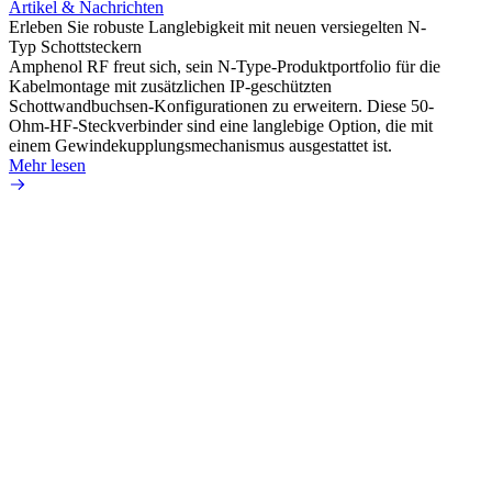
Artikel & Nachrichten
Erleben Sie robuste Langlebigkeit mit neuen versiegelten N-
Typ Schottsteckern
Artik
Amphenol RF freut sich, sein N-Type-Produktportfolio für die
Vermei
Kabelmontage mit zusätzlichen IP-geschützten
raue 
Schottwandbuchsen-Konfigurationen zu erweitern. Diese 50-
Amphen
Ohm-HF-Steckverbinder sind eine langlebige Option, die mit
extre
einem Gewindekupplungsmechanismus ausgestattet ist.
Kabels
Mehr lesen
Mehr 