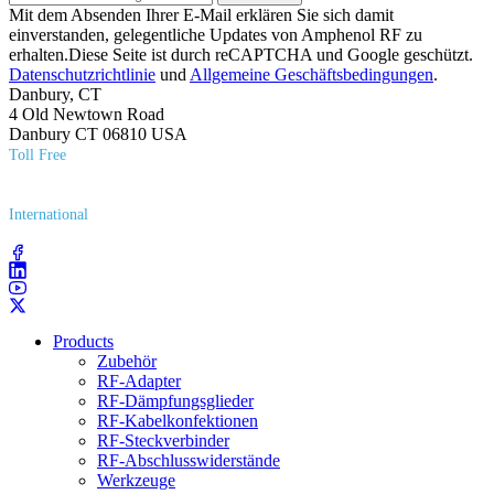
Mit dem Absenden Ihrer E-Mail erklären Sie sich damit
einverstanden, gelegentliche Updates von Amphenol RF zu
erhalten.Diese Seite ist durch reCAPTCHA und Google geschützt.
Datenschutzrichtlinie
und
Allgemeine Geschäftsbedingungen
.
Danbury, CT
4 Old Newtown Road
Danbury CT 06810 USA
Toll Free
(800) 627​-7100
International
(203) 743​-9272
Products
Zubehör
RF-Adapter
RF-Dämpfungsglieder
RF-Kabelkonfektionen
RF-Steckverbinder
RF-Abschlusswiderstände
Werkzeuge