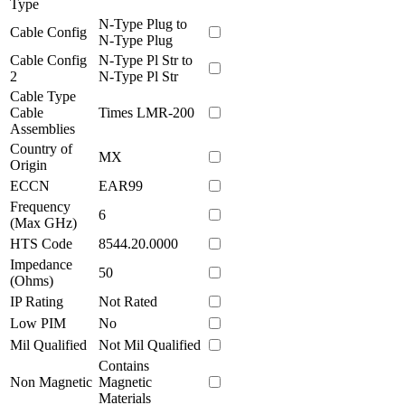
Type
N-Type Plug to
Cable Config
N-Type Plug
Cable Config
N-Type Pl Str to
2
N-Type Pl Str
Cable Type
Cable
Times LMR-200
Assemblies
Country of
MX
Origin
ECCN
EAR99
Frequency
6
(Max GHz)
HTS Code
8544.20.0000
Impedance
50
(Ohms)
IP Rating
Not Rated
Low PIM
No
Mil Qualified
Not Mil Qualified
Contains
Non Magnetic
Magnetic
Materials