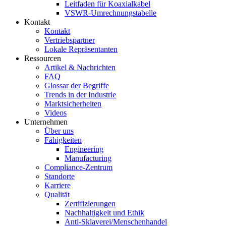
Leitfaden für Koaxialkabel
VSWR-Umrechnungstabelle
Kontakt
Kontakt
Vertriebspartner
Lokale Repräsentanten
Ressourcen
Artikel & Nachrichten
FAQ
Glossar der Begriffe
Trends in der Industrie
Marktsicherheiten
Videos
Unternehmen
Über uns
Fähigkeiten
Engineering
Manufacturing
Compliance-Zentrum
Standorte
Karriere
Qualität
Zertifizierungen
Nachhaltigkeit und Ethik
Anti-Sklaverei/Menschenhandel