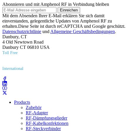
Abonnieren und mit Amphenol RF in Verbindung bleiben
Einreichen
Mit dem Absenden Ihrer E-Mail erklären Sie sich damit
einverstanden, gelegentliche Updates von Amphenol RF zu
erhalten.Diese Seite ist durch reCAPTCHA und Google geschützt.
Datenschutzrichtlinie
und
Allgemeine Geschäftsbedingungen
.
Danbury, CT
4 Old Newtown Road
Danbury CT 06810 USA
Toll Free
(800) 627​-7100
International
(203) 743​-9272
Products
Zubehör
RF-Adapter
RF-Dämpfungsglieder
RF-Kabelkonfektionen
RF-Steckverbinder