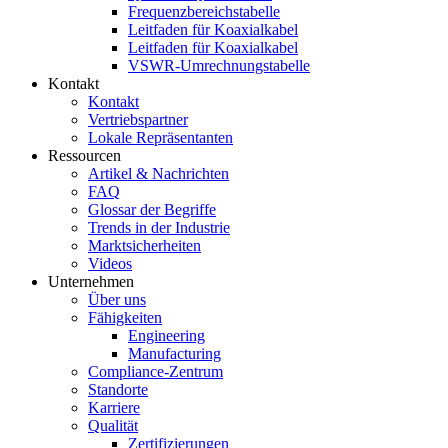
Frequenzbereichstabelle
Leitfaden für Koaxialkabel
Leitfaden für Koaxialkabel
VSWR-Umrechnungstabelle
Kontakt
Kontakt
Vertriebspartner
Lokale Repräsentanten
Ressourcen
Artikel & Nachrichten
FAQ
Glossar der Begriffe
Trends in der Industrie
Marktsicherheiten
Videos
Unternehmen
Über uns
Fähigkeiten
Engineering
Manufacturing
Compliance-Zentrum
Standorte
Karriere
Qualität
Zertifizierungen