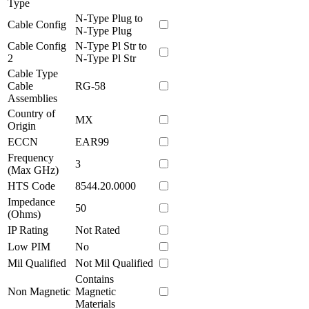
Type
N-Type Plug to
Cable Config
N-Type Plug
Cable Config
N-Type Pl Str to
2
N-Type Pl Str
Cable Type
Cable
RG-58
Assemblies
Country of
MX
Origin
ECCN
EAR99
Frequency
3
(Max GHz)
HTS Code
8544.20.0000
Impedance
50
(Ohms)
IP Rating
Not Rated
Low PIM
No
Mil Qualified
Not Mil Qualified
Contains
Non Magnetic
Magnetic
Materials