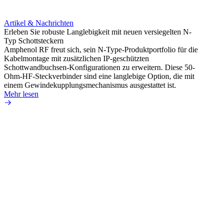
Artikel & Nachrichten
Erleben Sie robuste Langlebigkeit mit neuen versiegelten N-
Typ Schottsteckern
Artik
Amphenol RF freut sich, sein N-Type-Produktportfolio für die
Vermei
Kabelmontage mit zusätzlichen IP-geschützten
raue 
Schottwandbuchsen-Konfigurationen zu erweitern. Diese 50-
Amphen
Ohm-HF-Steckverbinder sind eine langlebige Option, die mit
extre
einem Gewindekupplungsmechanismus ausgestattet ist.
Kabels
Mehr lesen
Mehr 