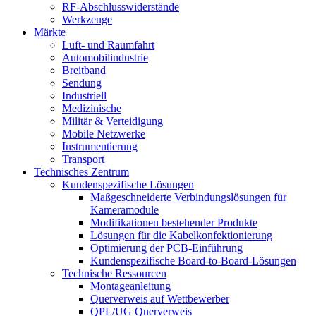
RF-Abschlusswiderstände
Werkzeuge
Märkte
Luft- und Raumfahrt
Automobilindustrie
Breitband
Sendung
Industriell
Medizinische
Militär & Verteidigung
Mobile Netzwerke
Instrumentierung
Transport
Technisches Zentrum
Kundenspezifische Lösungen
Maßgeschneiderte Verbindungslösungen für
Kameramodule
Modifikationen bestehender Produkte
Lösungen für die Kabelkonfektionierung
Optimierung der PCB-Einführung
Kundenspezifische Board-to-Board-Lösungen
Technische Ressourcen
Montageanleitung
Querverweis auf Wettbewerber
QPL/UG Querverweis