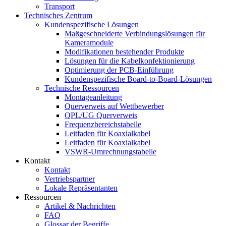
Transport
Technisches Zentrum
Kundenspezifische Lösungen
Maßgeschneiderte Verbindungslösungen für
Kameramodule
Modifikationen bestehender Produkte
Lösungen für die Kabelkonfektionierung
Optimierung der PCB-Einführung
Kundenspezifische Board-to-Board-Lösungen
Technische Ressourcen
Montageanleitung
Querverweis auf Wettbewerber
QPL/UG Querverweis
Frequenzbereichstabelle
Leitfaden für Koaxialkabel
Leitfaden für Koaxialkabel
VSWR-Umrechnungstabelle
Kontakt
Kontakt
Vertriebspartner
Lokale Repräsentanten
Ressourcen
Artikel & Nachrichten
FAQ
Glossar der Begriffe