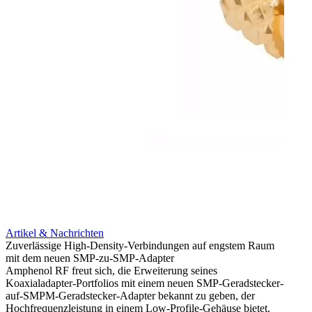
Artikel & Nachrichten
Artik
Zuverlässige High-Density-Verbindungen auf engstem Raum
Optim
mit dem neuen SMP-zu-SMP-Adapter
für k
Amphenol RF freut sich, die Erweiterung seines
Amphe
Koaxialadapter-Portfolios mit einem neuen SMP-Geradstecker-
Produk
auf-SMPM-Geradstecker-Adapter bekannt zu geben, der
RG-17
Hochfrequenzleistung in einem Low-Profile-Gehäuse bietet.
Mehr 