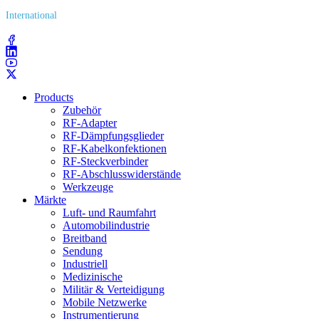
International
(203) 743​-9272
Products
Zubehör
RF-Adapter
RF-Dämpfungsglieder
RF-Kabelkonfektionen
RF-Steckverbinder
RF-Abschlusswiderstände
Werkzeuge
Märkte
Luft- und Raumfahrt
Automobilindustrie
Breitband
Sendung
Industriell
Medizinische
Militär & Verteidigung
Mobile Netzwerke
Instrumentierung