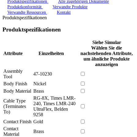
Produktspezifikationen
Alle zugehörigen Dokumente
Produktkonformität
Verwandte Produkte
Verwandte Ressourcen
Kontakt
Produktspezifikationen
Produktspezifikationen
Siehe Simular
Wählen Sie die
Attribute
Einzelheiten
nachstehenden Attribute,
um ähnliche Produkte
anzuzeigen
Assembly
47-10230
Tool
Body Finish
Nickel
Body Material
Brass
RG-8X, Times LMR-
Cable Type
240, Times LMR-240
(Terminates
UltraFlex, Belden
To)
9258
Contact Finish
Gold
Contact
Brass
Material