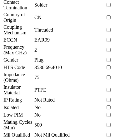
Contact
Solder
Termination
Country of
CN
Origin
Coupling
Threaded
Mechanism
ECCN
EAR99
Frequency
2
(Max GHz)
Gender
Plug
HTS Code
8536.69.4010
Impedance
75
(Ohms)
Insulator
PTFE
Material
IP Rating
Not Rated
Isolated
No
Low PIM
No
Mating Cycles
500
(Min)
Mil Qualified
Not Mil Qualified