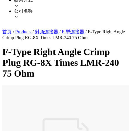
联系方式
公司名称
首页
/
Products
/
射频连接器
/
F 型连接器
/
F-Type Right Angle
Crimp Plug RG-8X Times LMR-240 75 Ohm
F-Type Right Angle Crimp
Plug RG-8X Times LMR-240
75 Ohm