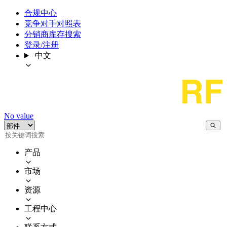
合规中心
竞争对手对照表
分销商库存搜索
登录/注册
中文
No value
产品
市场
资源
工程中心