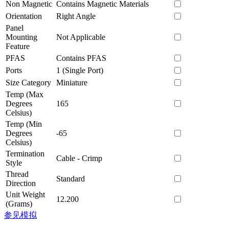
Non Magnetic
Contains Magnetic Materials
Orientation
Right Angle
Panel
Mounting
Not Applicable
Feature
PFAS
Contains PFAS
Ports
1 (Single Port)
Size Category
Miniature
Temp (Max
Degrees
165
Celsius)
Temp (Min
Degrees
-65
Celsius)
Termination
Cable - Crimp
Style
Thread
Standard
Direction
Unit Weight
12.200
(Grams)
参见模拟