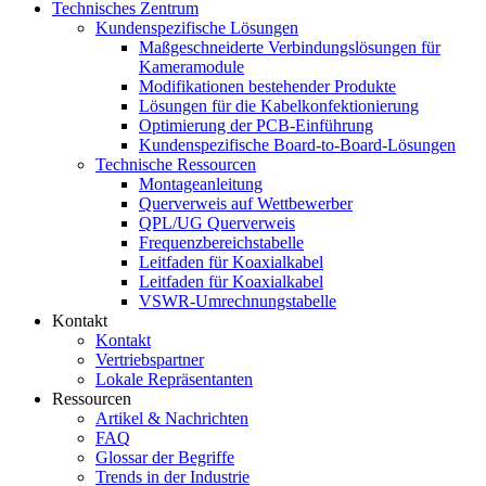
Technisches Zentrum
Kundenspezifische Lösungen
Maßgeschneiderte Verbindungslösungen für
Kameramodule
Modifikationen bestehender Produkte
Lösungen für die Kabelkonfektionierung
Optimierung der PCB-Einführung
Kundenspezifische Board-to-Board-Lösungen
Technische Ressourcen
Montageanleitung
Querverweis auf Wettbewerber
QPL/UG Querverweis
Frequenzbereichstabelle
Leitfaden für Koaxialkabel
Leitfaden für Koaxialkabel
VSWR-Umrechnungstabelle
Kontakt
Kontakt
Vertriebspartner
Lokale Repräsentanten
Ressourcen
Artikel & Nachrichten
FAQ
Glossar der Begriffe
Trends in der Industrie