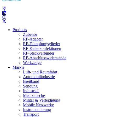
(203) 743​-9272
Products
Zubehör
RF-Adapter
RF-Dämpfungsglieder
RF-Kabelkonfektionen
RF-Steckverbinder
RF-Abschlusswiderstände
Werkzeuge
Märkte
Luft- und Raumfahrt
Automobilindustrie
Breitband
Sendung
Industriell
Medizinische
Militär & Verteidigung
Mobile Netzwerke
Instrumentierung
Transport