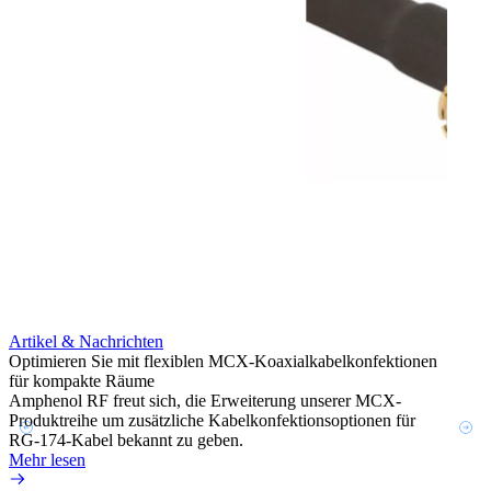
Artikel & Nachrichten
Artik
Optimieren Sie mit flexiblen MCX-Koaxialkabelkonfektionen
Erweit
für kompakte Räume
Konnek
Amphenol RF freut sich, die Erweiterung unserer MCX-
Amphe
Produktreihe um zusätzliche Kabelkonfektionsoptionen für
Produk
RG-174-Kabel bekannt zu geben.
einer 
Mehr lesen
könne
Mehr 