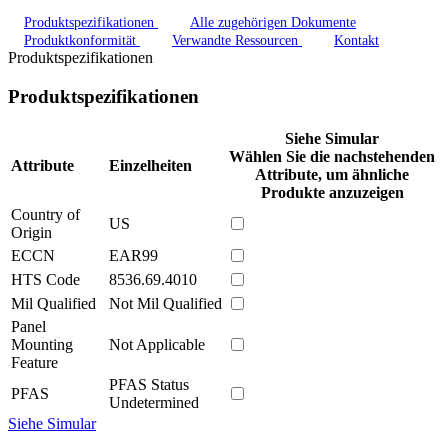
Produktspezifikationen
Alle zugehörigen Dokumente
Produktkonformität
Verwandte Ressourcen
Kontakt
Produktspezifikationen
Produktspezifikationen
Siehe Simular
Wählen Sie die nachstehenden
Attribute
Einzelheiten
Attribute, um ähnliche
Produkte anzuzeigen
Country of
US
Origin
ECCN
EAR99
HTS Code
8536.69.4010
Mil Qualified
Not Mil Qualified
Panel
Mounting
Not Applicable
Feature
PFAS Status
PFAS
Undetermined
Siehe Simular