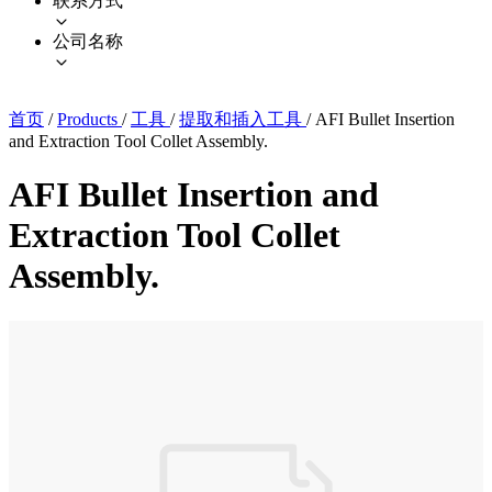
联系方式
公司名称
首页
/
Products
/
工具
/
提取和插入工具
/
AFI Bullet Insertion
and Extraction Tool Collet Assembly.
AFI Bullet Insertion and
Extraction Tool Collet
Assembly.