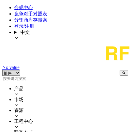
合规中心
竞争对手对照表
分销商库存搜索
登录/注册
中文
No value
产品
市场
资源
工程中心