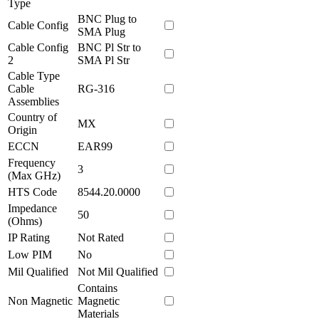
Type
BNC Plug to
Cable Config
SMA Plug
Cable Config
BNC Pl Str to
2
SMA Pl Str
Cable Type
Cable
RG-316
Assemblies
Country of
MX
Origin
ECCN
EAR99
Frequency
3
(Max GHz)
HTS Code
8544.20.0000
Impedance
50
(Ohms)
IP Rating
Not Rated
Low PIM
No
Mil Qualified
Not Mil Qualified
Contains
Non Magnetic
Magnetic
Materials