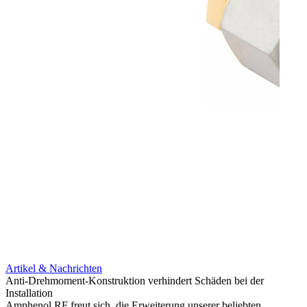
Artikel & Nachrichten
Artik
Anti-Drehmoment-Konstruktion verhindert Schäden bei der
Erweit
Installation
verlu
Amphenol RF freut sich, die Erweiterung unserer beliebten
Amphe