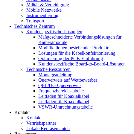
Militär & Verteidigung
Mobile Netzwerke
Instrumentierung
Transport
Technisches Zentrum
Kundenspezifische Lösungen
Maßgeschneiderte Verbindungslösungen für
Kameramodule
Modifikationen bestehender Produkte
Lösungen für die Kabelkonfektionierung
Optimierung der PCB-Einführung
Kundenspezifische Board-to-Board-Lösungen
Technische Ressourcen
Montageanleitung
Querverweis auf Wettbewerber
QPL/UG Querverweis
Frequenzbereichstabelle
Leitfaden für Koaxialkabel
Leitfaden für Koaxialkabel
VSWR-Umrechnungstabelle
Kontakt
Kontakt
Vertriebspartner
Lokale Repräsentanten
Ressourcen