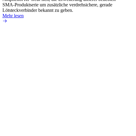
SMA-Produktserie um zusätzliche verdrehsichere, gerade
Produ
Lötsteckverbinder bekannt zu geben.
die fü
Mehr lesen
Mehr 