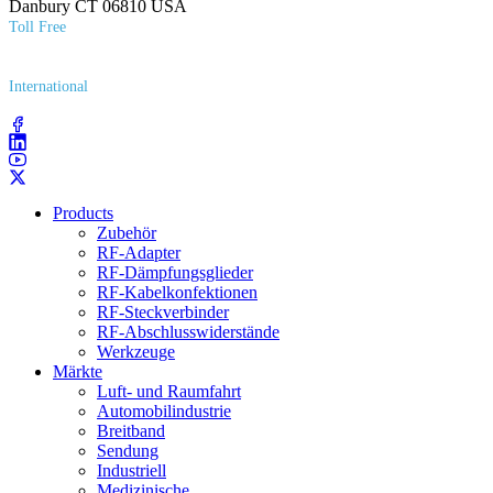
Danbury CT 06810 USA
Toll Free
(800) 627​-7100
International
(203) 743​-9272
Products
Zubehör
RF-Adapter
RF-Dämpfungsglieder
RF-Kabelkonfektionen
RF-Steckverbinder
RF-Abschlusswiderstände
Werkzeuge
Märkte
Luft- und Raumfahrt
Automobilindustrie
Breitband
Sendung
Industriell
Medizinische