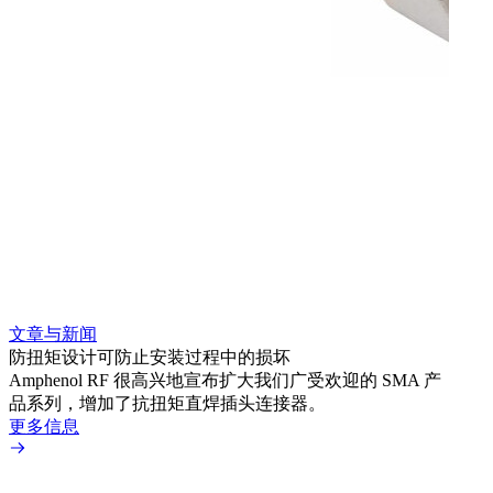
文章与新闻
文章
防扭矩设计可防止安装过程中的损坏
利用
Amphenol RF 很高兴地宣布扩大我们广受欢迎的 SMA 产
Amp
品系列，增加了抗扭矩直焊插头连接器。
专为低
更多信息
更多