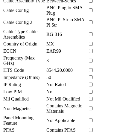
Cable Assembly Type
Between-Series
BNC Plug to SMA
Cable Config
Plug
BNC Pl Str to SMA
Cable Config 2
Pl Str
Cable Type Cable
RG-316
Assemblies
Country of Origin
MX
ECCN
EAR99
Frequency (Max
3
GHz)
HTS Code
8544.20.0000
Impedance (Ohms)
50
IP Rating
Not Rated
Low PIM
No
Mil Qualified
Not Mil Qualified
Contains Magnetic
Non Magnetic
Materials
Panel Mounting
Not Applicable
Feature
PFAS
Contains PFAS