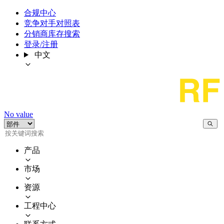
合规中心
竞争对手对照表
分销商库存搜索
登录/注册
中文
No value
产品
市场
资源
工程中心