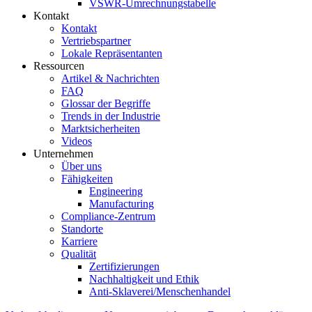
VSWR-Umrechnungstabelle
Kontakt
Kontakt
Vertriebspartner
Lokale Repräsentanten
Ressourcen
Artikel & Nachrichten
FAQ
Glossar der Begriffe
Trends in der Industrie
Marktsicherheiten
Videos
Unternehmen
Über uns
Fähigkeiten
Engineering
Manufacturing
Compliance-Zentrum
Standorte
Karriere
Qualität
Zertifizierungen
Nachhaltigkeit und Ethik
Anti-Sklaverei/Menschenhandel