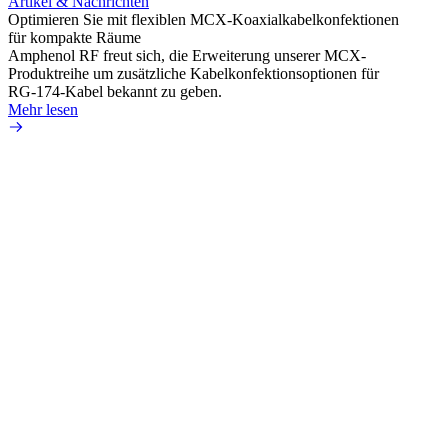
Artikel & Nachrichten
Artik
Optimieren Sie mit flexiblen MCX-Koaxialkabelkonfektionen
Erweit
für kompakte Räume
Konnek
Amphenol RF freut sich, die Erweiterung unserer MCX-
Amphe
Produktreihe um zusätzliche Kabelkonfektionsoptionen für
Produk
RG-174-Kabel bekannt zu geben.
einer 
Mehr lesen
könne
Mehr 