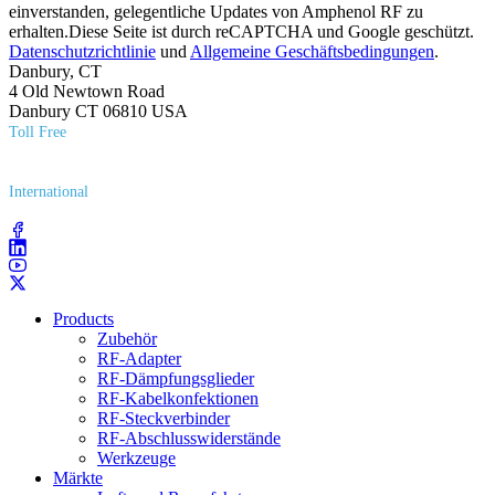
einverstanden, gelegentliche Updates von Amphenol RF zu
erhalten.Diese Seite ist durch reCAPTCHA und Google geschützt.
Datenschutzrichtlinie
und
Allgemeine Geschäftsbedingungen
.
Danbury, CT
4 Old Newtown Road
Danbury CT 06810 USA
Toll Free
(800) 627​-7100
International
(203) 743​-9272
Products
Zubehör
RF-Adapter
RF-Dämpfungsglieder
RF-Kabelkonfektionen
RF-Steckverbinder
RF-Abschlusswiderstände
Werkzeuge
Märkte