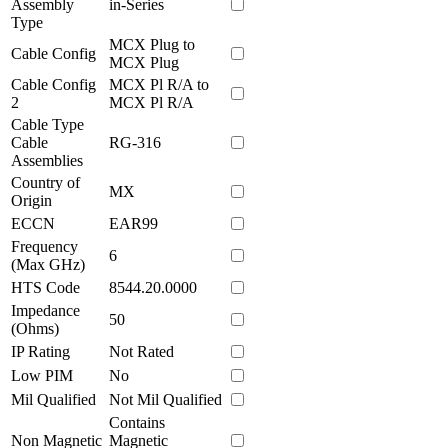
Assembly
in-Series
Type
MCX Plug to
Cable Config
MCX Plug
Cable Config
MCX Pl R/A to
2
MCX Pl R/A
Cable Type
Cable
RG-316
Assemblies
Country of
MX
Origin
ECCN
EAR99
Frequency
6
(Max GHz)
HTS Code
8544.20.0000
Impedance
50
(Ohms)
IP Rating
Not Rated
Low PIM
No
Mil Qualified
Not Mil Qualified
Contains
Non Magnetic
Magnetic