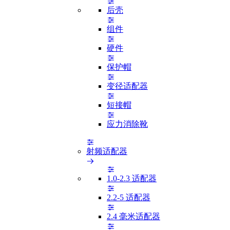
后壳
组件
硬件
保护帽
变径适配器
短接帽
应力消除靴
射频适配器
1.0-2.3 适配器
2.2-5 适配器
2.4 毫米适配器