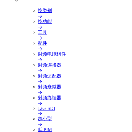
按类别
按功能
工具
配件
射频电缆组件
射频连接器
射频适配器
射频衰减器
射频终端器
12G-SDI
超小型
低 PIM