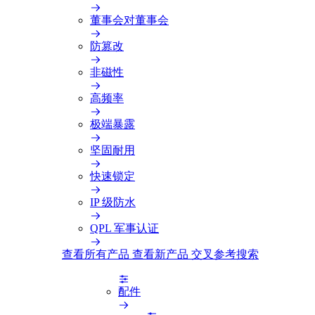
董事会对董事会
防篡改
非磁性
高频率
极端暴露
坚固耐用
快速锁定
IP 级防水
QPL 军事认证
查看所有产品
查看新产品
交叉参考搜索
配件