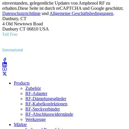
einverstanden, gelegentliche Updates von Amphenol RF zu
erhalten.Diese Seite ist durch reCAPTCHA und Google geschützt.
Datenschutzrichtlinie
und
Allgemeine Geschäftsbedingungen
.
Danbury, CT
4 Old Newtown Road
Danbury CT 06810 USA
Toll Free
(800) 627​-7100
International
(203) 743​-9272
Products
Zubehör
RF-Adapter
RF-Dämpfungsglieder
RF-Kabelkonfektionen
RF-Steckverbinder
RF-Abschlusswiderstände
Werkzeuge
Märkte