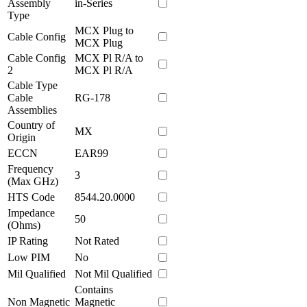
Assembly
in-Series
Type
MCX Plug to
Cable Config
MCX Plug
Cable Config
MCX Pl R/A to
2
MCX Pl R/A
Cable Type
Cable
RG-178
Assemblies
Country of
MX
Origin
ECCN
EAR99
Frequency
3
(Max GHz)
HTS Code
8544.20.0000
Impedance
50
(Ohms)
IP Rating
Not Rated
Low PIM
No
Mil Qualified
Not Mil Qualified
Contains
Non Magnetic
Magnetic