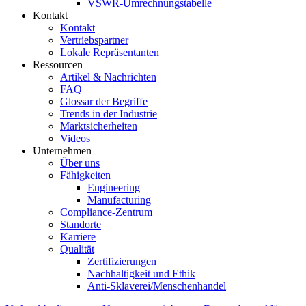
VSWR-Umrechnungstabelle
Kontakt
Kontakt
Vertriebspartner
Lokale Repräsentanten
Ressourcen
Artikel & Nachrichten
FAQ
Glossar der Begriffe
Trends in der Industrie
Marktsicherheiten
Videos
Unternehmen
Über uns
Fähigkeiten
Engineering
Manufacturing
Compliance-Zentrum
Standorte
Karriere
Qualität
Zertifizierungen
Nachhaltigkeit und Ethik
Anti-Sklaverei/Menschenhandel