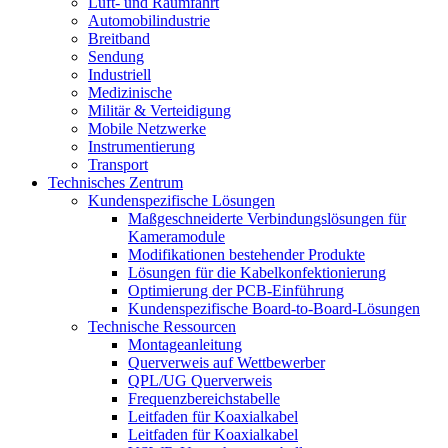
Luft- und Raumfahrt
Automobilindustrie
Breitband
Sendung
Industriell
Medizinische
Militär & Verteidigung
Mobile Netzwerke
Instrumentierung
Transport
Technisches Zentrum
Kundenspezifische Lösungen
Maßgeschneiderte Verbindungslösungen für
Kameramodule
Modifikationen bestehender Produkte
Lösungen für die Kabelkonfektionierung
Optimierung der PCB-Einführung
Kundenspezifische Board-to-Board-Lösungen
Technische Ressourcen
Montageanleitung
Querverweis auf Wettbewerber
QPL/UG Querverweis
Frequenzbereichstabelle
Leitfaden für Koaxialkabel
Leitfaden für Koaxialkabel