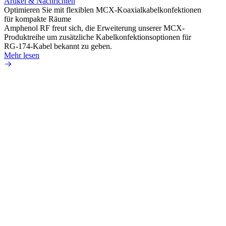
Artikel & Nachrichten
Artik
Optimieren Sie mit flexiblen MCX-Koaxialkabelkonfektionen
Erweit
für kompakte Räume
Konnek
Amphenol RF freut sich, die Erweiterung unserer MCX-
Amphe
Produktreihe um zusätzliche Kabelkonfektionsoptionen für
Produk
RG-174-Kabel bekannt zu geben.
einer 
Mehr lesen
könne
Mehr 