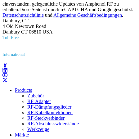
einverstanden, gelegentliche Updates von Amphenol RF zu
erhalten.Diese Seite ist durch reCAPTCHA und Google geschützt.
Datenschutzrichtlinie
und
Allgemeine Geschäftsbedingungen
.
Danbury, CT
4 Old Newtown Road
Danbury CT 06810 USA
Toll Free
(800) 627​-7100
International
(203) 743​-9272
Products
Zubehör
RF-Adapter
RF-Dämpfungsglieder
RF-Kabelkonfektionen
RF-Steckverbinder
RF-Abschlusswiderstände
Werkzeuge
Märkte