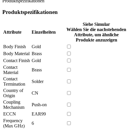
Produktspezifikationen
Produktspezifikationen
Siehe Simular
Wählen Sie die nachstehenden
Attribute
Einzelheiten
Attribute, um ähnliche
Produkte anzuzeigen
Body Finish
Gold
Body Material
Brass
Contact Finish
Gold
Contact
Brass
Material
Contact
Solder
Termination
Country of
CN
Origin
Coupling
Push-on
Mechanism
ECCN
EAR99
Frequency
6
(Max GHz)