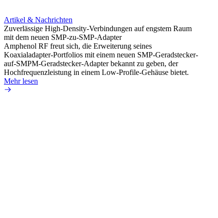
Artikel & Nachrichten
Artik
Zuverlässige High-Density-Verbindungen auf engstem Raum
Optim
mit dem neuen SMP-zu-SMP-Adapter
für k
Amphenol RF freut sich, die Erweiterung seines
Amphe
Koaxialadapter-Portfolios mit einem neuen SMP-Geradstecker-
Produk
auf-SMPM-Geradstecker-Adapter bekannt zu geben, der
RG-17
Hochfrequenzleistung in einem Low-Profile-Gehäuse bietet.
Mehr 
Mehr lesen