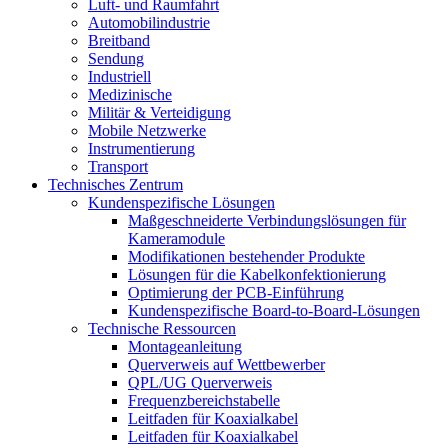
Luft- und Raumfahrt
Automobilindustrie
Breitband
Sendung
Industriell
Medizinische
Militär & Verteidigung
Mobile Netzwerke
Instrumentierung
Transport
Technisches Zentrum
Kundenspezifische Lösungen
Maßgeschneiderte Verbindungslösungen für
Kameramodule
Modifikationen bestehender Produkte
Lösungen für die Kabelkonfektionierung
Optimierung der PCB-Einführung
Kundenspezifische Board-to-Board-Lösungen
Technische Ressourcen
Montageanleitung
Querverweis auf Wettbewerber
QPL/UG Querverweis
Frequenzbereichstabelle
Leitfaden für Koaxialkabel
Leitfaden für Koaxialkabel