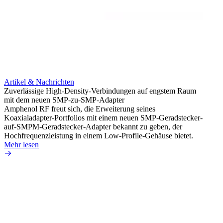
Artikel & Nachrichten
Artik
Zuverlässige High-Density-Verbindungen auf engstem Raum
Optim
mit dem neuen SMP-zu-SMP-Adapter
für k
Amphenol RF freut sich, die Erweiterung seines
Amphe
Koaxialadapter-Portfolios mit einem neuen SMP-Geradstecker-
Produk
auf-SMPM-Geradstecker-Adapter bekannt zu geben, der
RG-17
Hochfrequenzleistung in einem Low-Profile-Gehäuse bietet.
Mehr 
Mehr lesen