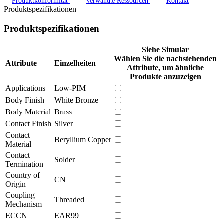
Produktkonformität
Verwandte Ressourcen
Kontakt
Produktspezifikationen
Produktspezifikationen
Siehe Simular
Wählen Sie die nachstehenden
Attribute
Einzelheiten
Attribute, um ähnliche
Produkte anzuzeigen
Applications
Low-PIM
Body Finish
White Bronze
Body Material
Brass
Contact Finish
Silver
Contact
Beryllium Copper
Material
Contact
Solder
Termination
Country of
CN
Origin
Coupling
Threaded
Mechanism
ECCN
EAR99