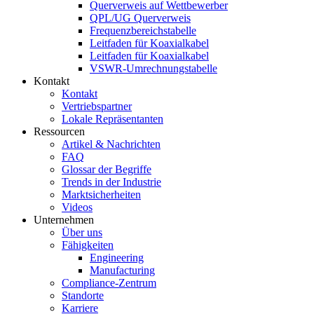
Querverweis auf Wettbewerber
QPL/UG Querverweis
Frequenzbereichstabelle
Leitfaden für Koaxialkabel
Leitfaden für Koaxialkabel
VSWR-Umrechnungstabelle
Kontakt
Kontakt
Vertriebspartner
Lokale Repräsentanten
Ressourcen
Artikel & Nachrichten
FAQ
Glossar der Begriffe
Trends in der Industrie
Marktsicherheiten
Videos
Unternehmen
Über uns
Fähigkeiten
Engineering
Manufacturing
Compliance-Zentrum
Standorte
Karriere