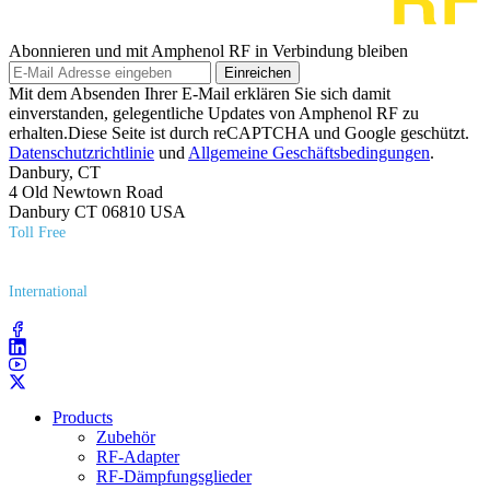
Abonnieren und mit Amphenol RF in Verbindung bleiben
Einreichen
Mit dem Absenden Ihrer E-Mail erklären Sie sich damit
einverstanden, gelegentliche Updates von Amphenol RF zu
erhalten.Diese Seite ist durch reCAPTCHA und Google geschützt.
Datenschutzrichtlinie
und
Allgemeine Geschäftsbedingungen
.
Danbury, CT
4 Old Newtown Road
Danbury CT 06810 USA
Toll Free
(800) 627​-7100
International
(203) 743​-9272
Products
Zubehör
RF-Adapter
RF-Dämpfungsglieder