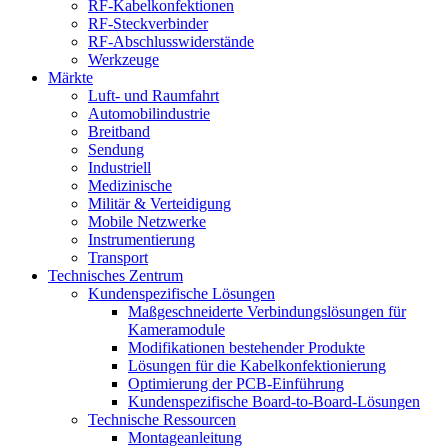
RF-Kabelkonfektionen
RF-Steckverbinder
RF-Abschlusswiderstände
Werkzeuge
Märkte
Luft- und Raumfahrt
Automobilindustrie
Breitband
Sendung
Industriell
Medizinische
Militär & Verteidigung
Mobile Netzwerke
Instrumentierung
Transport
Technisches Zentrum
Kundenspezifische Lösungen
Maßgeschneiderte Verbindungslösungen für
Kameramodule
Modifikationen bestehender Produkte
Lösungen für die Kabelkonfektionierung
Optimierung der PCB-Einführung
Kundenspezifische Board-to-Board-Lösungen
Technische Ressourcen
Montageanleitung