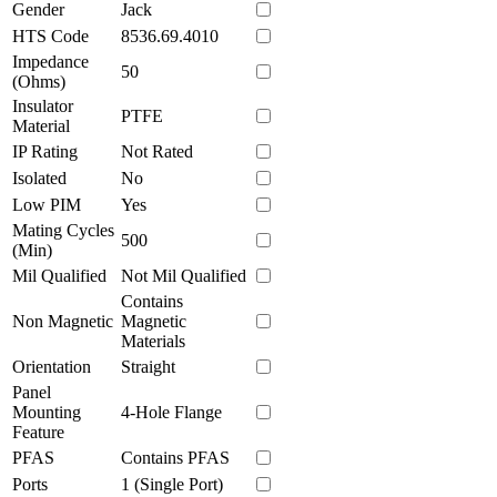
Gender
Jack
HTS Code
8536.69.4010
Impedance
50
(Ohms)
Insulator
PTFE
Material
IP Rating
Not Rated
Isolated
No
Low PIM
Yes
Mating Cycles
500
(Min)
Mil Qualified
Not Mil Qualified
Contains
Non Magnetic
Magnetic
Materials
Orientation
Straight
Panel
Mounting
4-Hole Flange
Feature
PFAS
Contains PFAS
Ports
1 (Single Port)