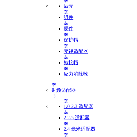
后壳
组件
硬件
保护帽
变径适配器
短接帽
应力消除靴
射频适配器
1.0-2.3 适配器
2.2-5 适配器
2.4 毫米适配器