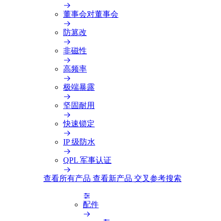
董事会对董事会
防篡改
非磁性
高频率
极端暴露
坚固耐用
快速锁定
IP 级防水
QPL 军事认证
查看所有产品
查看新产品
交叉参考搜索
配件