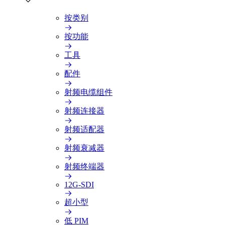
按类别
按功能
工具
配件
射频电缆组件
射频连接器
射频适配器
射频衰减器
射频终端器
12G-SDI
超小型
低 PIM