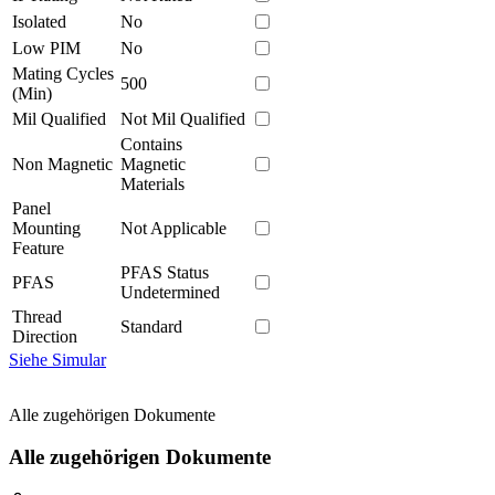
Isolated
No
Low PIM
No
Mating Cycles
500
(Min)
Mil Qualified
Not Mil Qualified
Contains
Non Magnetic
Magnetic
Materials
Panel
Mounting
Not Applicable
Feature
PFAS Status
PFAS
Undetermined
Thread
Standard
Direction
Siehe Simular
Alle zugehörigen Dokumente
Alle zugehörigen Dokumente