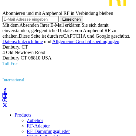
Abonnieren und mit Amphenol RF in Verbindung bleiben
Einreichen
Mit dem Absenden Ihrer E-Mail erklären Sie sich damit
einverstanden, gelegentliche Updates von Amphenol RF zu
erhalten.Diese Seite ist durch reCAPTCHA und Google geschützt.
Datenschutzrichtlinie
und
Allgemeine Geschäftsbedingungen
.
Danbury, CT
4 Old Newtown Road
Danbury CT 06810 USA
Toll Free
(800) 627​-7100
International
(203) 743​-9272
Products
Zubehör
RF-Adapter
RF-Dämpfungsglieder