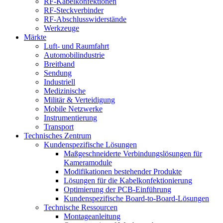
RF-Kabelkonfektionen
RF-Steckverbinder
RF-Abschlusswiderstände
Werkzeuge
Märkte
Luft- und Raumfahrt
Automobilindustrie
Breitband
Sendung
Industriell
Medizinische
Militär & Verteidigung
Mobile Netzwerke
Instrumentierung
Transport
Technisches Zentrum
Kundenspezifische Lösungen
Maßgeschneiderte Verbindungslösungen für
Kameramodule
Modifikationen bestehender Produkte
Lösungen für die Kabelkonfektionierung
Optimierung der PCB-Einführung
Kundenspezifische Board-to-Board-Lösungen
Technische Ressourcen
Montageanleitung