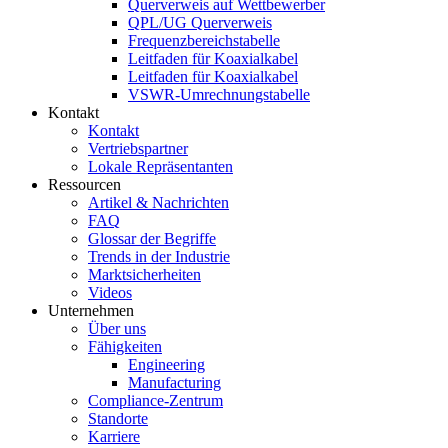
Querverweis auf Wettbewerber
QPL/UG Querverweis
Frequenzbereichstabelle
Leitfaden für Koaxialkabel
Leitfaden für Koaxialkabel
VSWR-Umrechnungstabelle
Kontakt
Kontakt
Vertriebspartner
Lokale Repräsentanten
Ressourcen
Artikel & Nachrichten
FAQ
Glossar der Begriffe
Trends in der Industrie
Marktsicherheiten
Videos
Unternehmen
Über uns
Fähigkeiten
Engineering
Manufacturing
Compliance-Zentrum
Standorte
Karriere