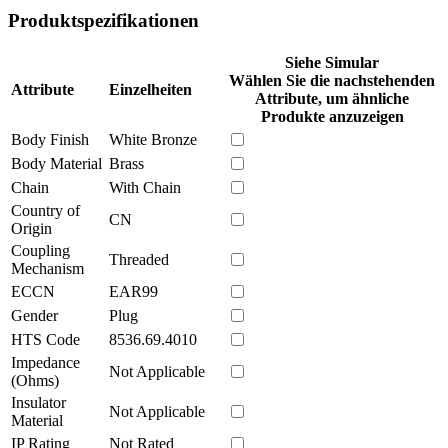
Produktspezifikationen
Siehe Simular
Wählen Sie die nachstehenden
Attribute
Einzelheiten
Attribute, um ähnliche
Produkte anzuzeigen
Body Finish
White Bronze
Body Material
Brass
Chain
With Chain
Country of
CN
Origin
Coupling
Threaded
Mechanism
ECCN
EAR99
Gender
Plug
HTS Code
8536.69.4010
Impedance
Not Applicable
(Ohms)
Insulator
Not Applicable
Material
IP Rating
Not Rated