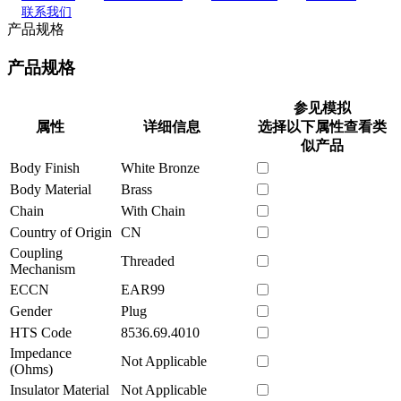
联系我们
产品规格
产品规格
参见模拟
属性
详细信息
选择以下属性查看类
似产品
Body Finish
White Bronze
Body Material
Brass
Chain
With Chain
Country of Origin
CN
Coupling
Threaded
Mechanism
ECCN
EAR99
Gender
Plug
HTS Code
8536.69.4010
Impedance
Not Applicable
(Ohms)
Insulator Material
Not Applicable