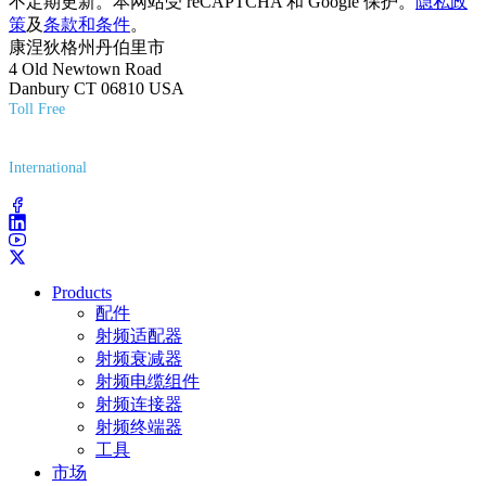
不定期更新。本网站受 reCAPTCHA 和 Google 保护。
隐私政
策
及
条款和条件
。
康涅狄格州丹伯里市
4 Old Newtown Road
Danbury CT 06810 USA
Toll Free
(800) 627-7100
International
(203) 743-9272
Products
配件
射频适配器
射频衰减器
射频电缆组件
射频连接器
射频终端器
工具
市场