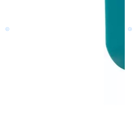
营销
2.2-5 
The Am
5 conn
applic
electr