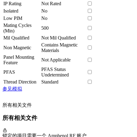
IP Rating
Not Rated
Isolated
No
Low PIM
No
Mating Cycles
500
(Min)
Mil Qualified
Not Mil Qualified
Contains Magnetic
Non Magnetic
Materials
Panel Mounting
Not Applicable
Feature
PFAS Status
PFAS
Undetermined
Thread Direction
Standard
参见模拟
所有相关文件
所有相关文件
锁定的项目需要一个 Amphenol RF 账户