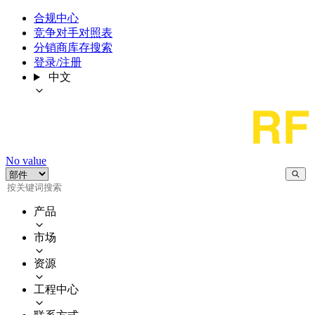
合规中心
竞争对手对照表
分销商库存搜索
登录/注册
中文
No value
产品
市场
资源
工程中心