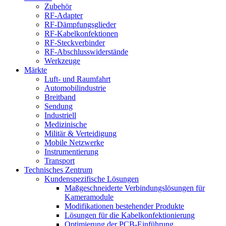
Zubehör
RF-Adapter
RF-Dämpfungsglieder
RF-Kabelkonfektionen
RF-Steckverbinder
RF-Abschlusswiderstände
Werkzeuge
Märkte
Luft- und Raumfahrt
Automobilindustrie
Breitband
Sendung
Industriell
Medizinische
Militär & Verteidigung
Mobile Netzwerke
Instrumentierung
Transport
Technisches Zentrum
Kundenspezifische Lösungen
Maßgeschneiderte Verbindungslösungen für
Kameramodule
Modifikationen bestehender Produkte
Lösungen für die Kabelkonfektionierung
Optimierung der PCB-Einführung