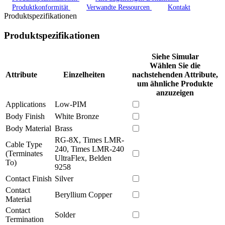
Produktkonformität
Verwandte Ressourcen
Kontakt
Produktspezifikationen
Produktspezifikationen
Siehe Simular
Wählen Sie die
Attribute
Einzelheiten
nachstehenden Attribute,
um ähnliche Produkte
anzuzeigen
Applications
Low-PIM
Body Finish
White Bronze
Body Material
Brass
RG-8X, Times LMR-
Cable Type
240, Times LMR-240
(Terminates
UltraFlex, Belden
To)
9258
Contact Finish
Silver
Contact
Beryllium Copper
Material
Contact
Solder
Termination