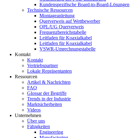
Kundenspezifische Board-to-Board-Lösungen
Technische Ressourcen
Montageanleitung
Querverweis auf Wettbewerber
QPL/UG Querverweis
Frequenzbereichstabelle
Leitfaden für Koaxialkabel
Leitfaden für Koaxialkabel
VSWR-Umrechnungstabelle
Kontakt
Kontakt
Vertriebspartner
Lokale Repräsentanten
Ressourcen
Artikel & Nachrichten
FAQ
Glossar der Begriffe
Trends in der Industrie
Marktsicherheiten
Videos
Unternehmen
Über uns
Fähigkeiten
Engineering
Manufacturing