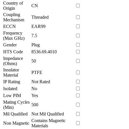
Country of
CN
Origin
Coupling
Threaded
Mechanism
ECCN
EAR99
Frequency
7.5
(Max GHz)
Gender
Plug
HTS Code
8536.69.4010
Impedance
50
(Ohms)
Insulator
PTFE
Material
IP Rating
Not Rated
Isolated
No
Low PIM
Yes
Mating Cycles
500
(Min)
Mil Qualified
Not Mil Qualified
Contains Magnetic
Non Magnetic
Materials