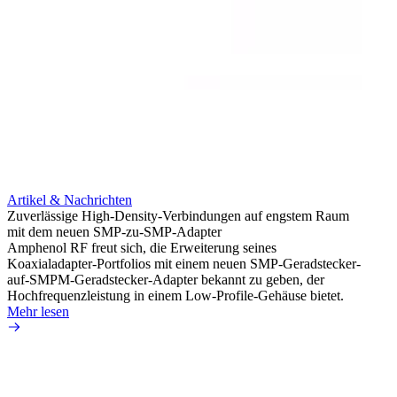
Artikel & Nachrichten
Artik
Zuverlässige High-Density-Verbindungen auf engstem Raum
Optim
mit dem neuen SMP-zu-SMP-Adapter
für k
Amphenol RF freut sich, die Erweiterung seines
Amphe
Koaxialadapter-Portfolios mit einem neuen SMP-Geradstecker-
Produk
auf-SMPM-Geradstecker-Adapter bekannt zu geben, der
RG-17
Hochfrequenzleistung in einem Low-Profile-Gehäuse bietet.
Mehr 
Mehr lesen