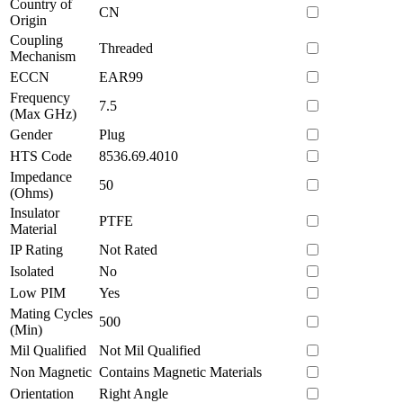
Country of
CN
Origin
Coupling
Threaded
Mechanism
ECCN
EAR99
Frequency
7.5
(Max GHz)
Gender
Plug
HTS Code
8536.69.4010
Impedance
50
(Ohms)
Insulator
PTFE
Material
IP Rating
Not Rated
Isolated
No
Low PIM
Yes
Mating Cycles
500
(Min)
Mil Qualified
Not Mil Qualified
Non Magnetic
Contains Magnetic Materials
Orientation
Right Angle