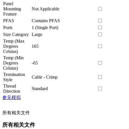
Panel
Mounting
Not Applicable
Feature
PFAS
Contains PFAS
Ports
1 (Single Port)
Size Category
Large
Temp (Max
Degrees
165
Celsius)
Temp (Min
Degrees
-65
Celsius)
Termination
Cable - Crimp
Style
Thread
Standard
Direction
参见模拟
所有相关文件
所有相关文件