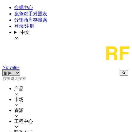
合规中心
竞争对手对照表
分销商库存搜索
登录/注册
中文
No value
产品
市场
资源
工程中心