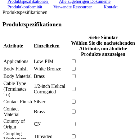
Produktspezifikationen
Alle zugehörigen Dokumente
Produktkonformität
Verwandte Ressourcen
Kontakt
Produktspezifikationen
Produktspezifikationen
Siehe Simular
Wählen Sie die nachstehenden
Attribute
Einzelheiten
Attribute, um ähnliche
Produkte anzuzeigen
Applications
Low-PIM
Body Finish
White Bronze
Body Material
Brass
Cable Type
1/2-inch Helical
(Terminates
Corrugated
To)
Contact Finish
Silver
Contact
Brass
Material
Country of
CN
Origin
Coupling
Threaded