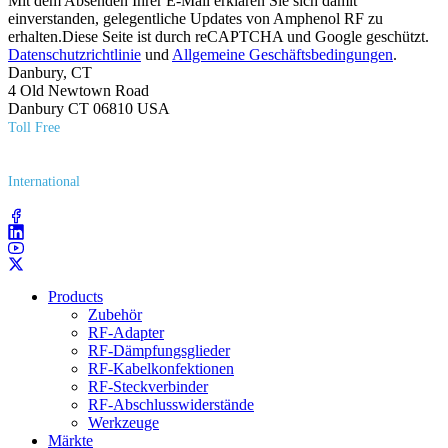
Mit dem Absenden Ihrer E-Mail erklären Sie sich damit
einverstanden, gelegentliche Updates von Amphenol RF zu
erhalten.Diese Seite ist durch reCAPTCHA und Google geschützt.
Datenschutzrichtlinie
und
Allgemeine Geschäftsbedingungen
.
Danbury, CT
4 Old Newtown Road
Danbury CT 06810 USA
Toll Free
(800) 627​-7100
International
(203) 743​-9272
Products
Zubehör
RF-Adapter
RF-Dämpfungsglieder
RF-Kabelkonfektionen
RF-Steckverbinder
RF-Abschlusswiderstände
Werkzeuge
Märkte