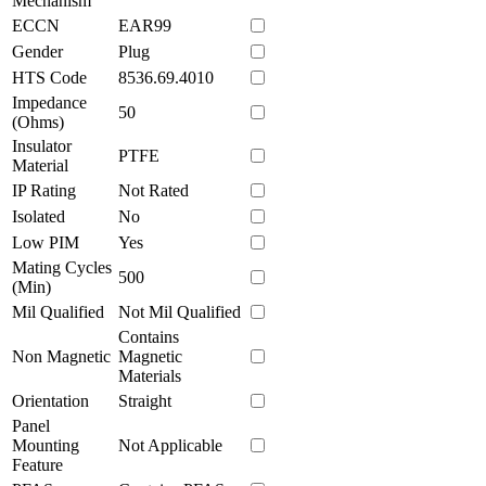
Mechanism
ECCN
EAR99
Gender
Plug
HTS Code
8536.69.4010
Impedance
50
(Ohms)
Insulator
PTFE
Material
IP Rating
Not Rated
Isolated
No
Low PIM
Yes
Mating Cycles
500
(Min)
Mil Qualified
Not Mil Qualified
Contains
Non Magnetic
Magnetic
Materials
Orientation
Straight
Panel
Mounting
Not Applicable
Feature