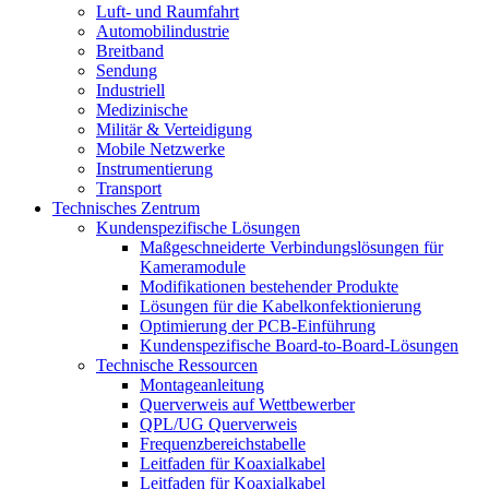
Luft- und Raumfahrt
Automobilindustrie
Breitband
Sendung
Industriell
Medizinische
Militär & Verteidigung
Mobile Netzwerke
Instrumentierung
Transport
Technisches Zentrum
Kundenspezifische Lösungen
Maßgeschneiderte Verbindungslösungen für
Kameramodule
Modifikationen bestehender Produkte
Lösungen für die Kabelkonfektionierung
Optimierung der PCB-Einführung
Kundenspezifische Board-to-Board-Lösungen
Technische Ressourcen
Montageanleitung
Querverweis auf Wettbewerber
QPL/UG Querverweis
Frequenzbereichstabelle
Leitfaden für Koaxialkabel
Leitfaden für Koaxialkabel