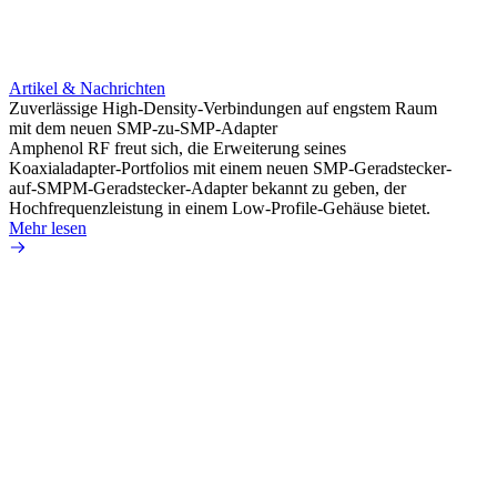
Artikel & Nachrichten
Artik
Zuverlässige High-Density-Verbindungen auf engstem Raum
Optim
mit dem neuen SMP-zu-SMP-Adapter
für k
Amphenol RF freut sich, die Erweiterung seines
Amphe
Koaxialadapter-Portfolios mit einem neuen SMP-Geradstecker-
Produk
auf-SMPM-Geradstecker-Adapter bekannt zu geben, der
RG-17
Hochfrequenzleistung in einem Low-Profile-Gehäuse bietet.
Mehr 
Mehr lesen