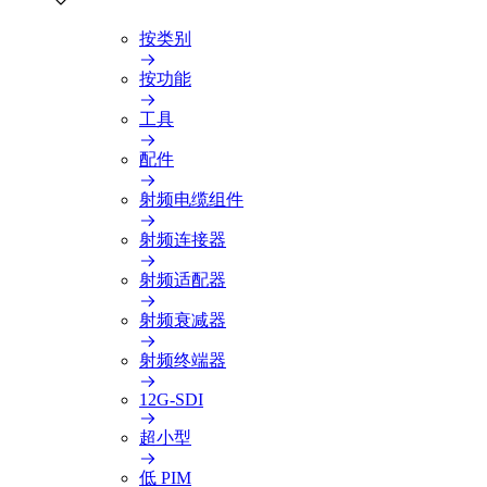
按类别
按功能
工具
配件
射频电缆组件
射频连接器
射频适配器
射频衰减器
射频终端器
12G-SDI
超小型
低 PIM