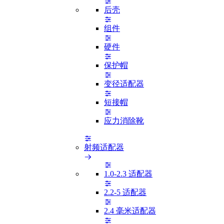
后壳
组件
硬件
保护帽
变径适配器
短接帽
应力消除靴
射频适配器
1.0-2.3 适配器
2.2-5 适配器
2.4 毫米适配器