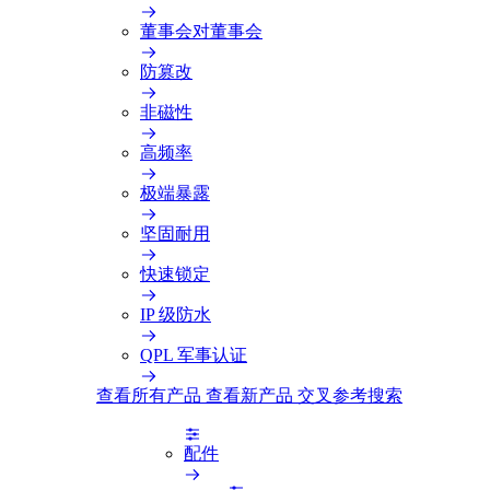
董事会对董事会
防篡改
非磁性
高频率
极端暴露
坚固耐用
快速锁定
IP 级防水
QPL 军事认证
查看所有产品
查看新产品
交叉参考搜索
配件