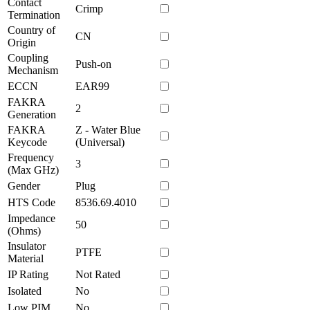
Contact
Crimp
Termination
Country of
CN
Origin
Coupling
Push-on
Mechanism
ECCN
EAR99
FAKRA
2
Generation
FAKRA
Z - Water Blue
Keycode
(Universal)
Frequency
3
(Max GHz)
Gender
Plug
HTS Code
8536.69.4010
Impedance
50
(Ohms)
Insulator
PTFE
Material
IP Rating
Not Rated
Isolated
No
Low PIM
No