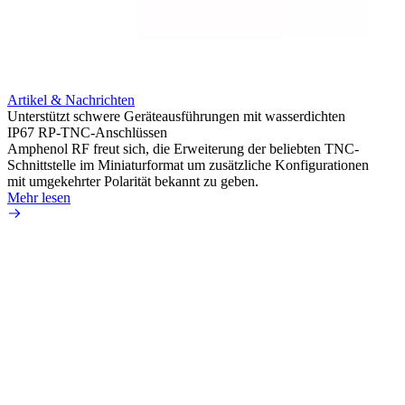
Artikel & Nachrichten
Artik
Unterstützt schwere Geräteausführungen mit wasserdichten
Erweit
IP67 RP-TNC-Anschlüssen
verlu
Amphenol RF freut sich, die Erweiterung der beliebten TNC-
Amphe
Schnittstelle im Miniaturformat um zusätzliche Konfigurationen
Produ
mit umgekehrter Polarität bekannt zu geben.
die fü
Mehr lesen
Mehr 