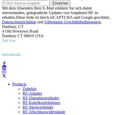
Einreichen
Mit dem Absenden Ihrer E-Mail erklären Sie sich damit
einverstanden, gelegentliche Updates von Amphenol RF zu
erhalten.Diese Seite ist durch reCAPTCHA und Google geschützt.
Datenschutzrichtlinie
und
Allgemeine Geschäftsbedingungen
.
Danbury, CT
4 Old Newtown Road
Danbury CT 06810 USA
Toll Free
(800) 627​-7100
International
(203) 743​-9272
Products
Zubehör
RF-Adapter
RF-Dämpfungsglieder
RF-Kabelkonfektionen
RF-Steckverbinder
RF-Abschlusswiderstände