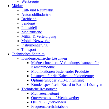
Werkzeuge
Märkte
Luft- und Raumfahrt
Automobilindustrie
Breitband
Sendung
Industriell
Medizinische
Militär & Verteidigung
Mobile Netzwerke
Instrumentierung
Transport
Technisches Zentrum
Kundenspezifische Lösungen
Maßgeschneiderte Verbindungslösungen für
Kameramodule
Modifikationen bestehender Produkte
Lösungen für die Kabelkonfektionierung
Optimierung der PCB-Einführung
Kundenspezifische Board-to-Board-Lösungen
Technische Ressourcen
Montageanleitung
Querverweis auf Wettbewerber
QPL/UG Querverweis
Frequenzbereichstabelle