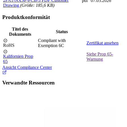
2FA1-NXSP-PCB-3 PDF Customer
pdf
07.05.2026
Drawing
(Größe: 185,6 KB)
Produktkonformität
Titel des
Status
Dokuments
Compliant with
Zertifikat ansehen
RoHS
Exemption 6C
Siehe Prop 65-
Kalifornien Prop
Warnung
65
Ansicht Compliance Center
Verwandte Ressourcen