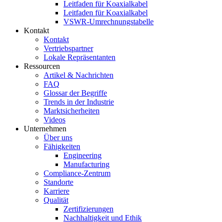
Leitfaden für Koaxialkabel
Leitfaden für Koaxialkabel
VSWR-Umrechnungstabelle
Kontakt
Kontakt
Vertriebspartner
Lokale Repräsentanten
Ressourcen
Artikel & Nachrichten
FAQ
Glossar der Begriffe
Trends in der Industrie
Marktsicherheiten
Videos
Unternehmen
Über uns
Fähigkeiten
Engineering
Manufacturing
Compliance-Zentrum
Standorte
Karriere
Qualität
Zertifizierungen
Nachhaltigkeit und Ethik