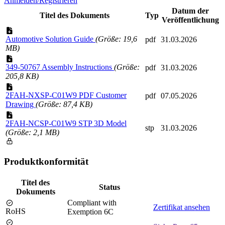
Anmelden/Registrieren
Datum der
Titel des Dokuments
Typ
Veröffentlichung
Automotive Solution Guide
(Größe: 19,6
pdf
31.03.2026
MB)
349-50767 Assembly Instructions
(Größe:
pdf
31.03.2026
205,8 KB)
2FAH-NXSP-C01W9 PDF Customer
pdf
07.05.2026
Drawing
(Größe: 87,4 KB)
2FAH-NCSP-C01W9 STP 3D Model
stp
31.03.2026
(Größe: 2,1 MB)
Produktkonformität
Titel des
Status
Dokuments
Compliant with
Zertifikat ansehen
RoHS
Exemption 6C