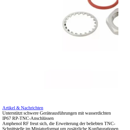
Artikel & Nachrichten
Artik
Unterstützt schwere Geräteausführungen mit wasserdichten
Erweit
IP67 RP-TNC-Anschlüssen
verlu
Amphenol RF freut sich, die Erweiterung der beliebten TNC-
Amphe
Schnittstelle im Miniaturformat um zusätzliche Konfigurationen
Produ