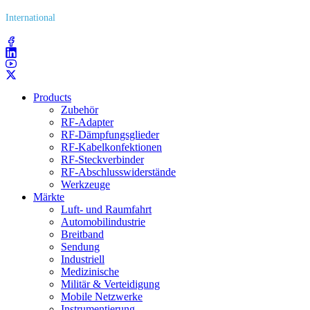
International
(203) 743​-9272
Products
Zubehör
RF-Adapter
RF-Dämpfungsglieder
RF-Kabelkonfektionen
RF-Steckverbinder
RF-Abschlusswiderstände
Werkzeuge
Märkte
Luft- und Raumfahrt
Automobilindustrie
Breitband
Sendung
Industriell
Medizinische
Militär & Verteidigung
Mobile Netzwerke
Instrumentierung