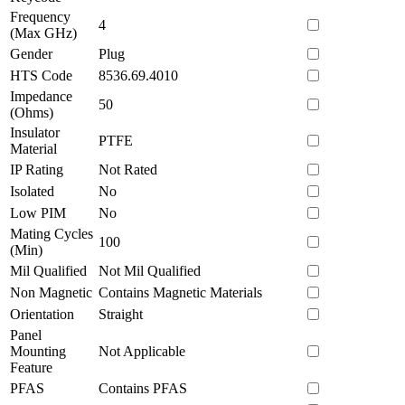
Frequency
4
(Max GHz)
Gender
Plug
HTS Code
8536.69.4010
Impedance
50
(Ohms)
Insulator
PTFE
Material
IP Rating
Not Rated
Isolated
No
Low PIM
No
Mating Cycles
100
(Min)
Mil Qualified
Not Mil Qualified
Non Magnetic
Contains Magnetic Materials
Orientation
Straight
Panel
Mounting
Not Applicable
Feature
PFAS
Contains PFAS