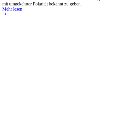
mit umgekehrter Polarität bekannt zu geben.
die fü
Mehr lesen
Mehr 