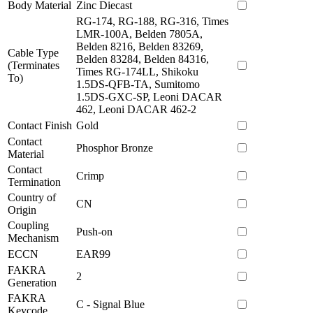
Body Material
Zinc Diecast
RG-174, RG-188, RG-316, Times
LMR-100A, Belden 7805A,
Belden 8216, Belden 83269,
Cable Type
Belden 83284, Belden 84316,
(Terminates
Times RG-174LL, Shikoku
To)
1.5DS-QFB-TA, Sumitomo
1.5DS-GXC-SP, Leoni DACAR
462, Leoni DACAR 462-2
Contact Finish
Gold
Contact
Phosphor Bronze
Material
Contact
Crimp
Termination
Country of
CN
Origin
Coupling
Push-on
Mechanism
ECCN
EAR99
FAKRA
2
Generation
FAKRA
C - Signal Blue
Keycode