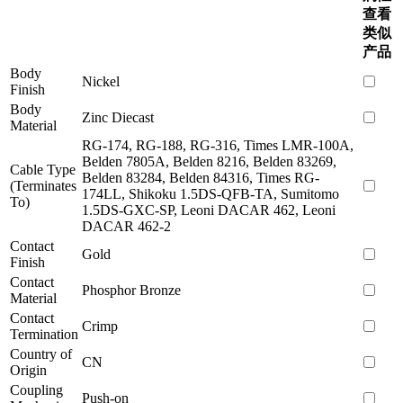
查看
类似
产品
Body
Nickel
Finish
Body
Zinc Diecast
Material
RG-174, RG-188, RG-316, Times LMR-100A,
Belden 7805A, Belden 8216, Belden 83269,
Cable Type
Belden 83284, Belden 84316, Times RG-
(Terminates
174LL, Shikoku 1.5DS-QFB-TA, Sumitomo
To)
1.5DS-GXC-SP, Leoni DACAR 462, Leoni
DACAR 462-2
Contact
Gold
Finish
Contact
Phosphor Bronze
Material
Contact
Crimp
Termination
Country of
CN
Origin
Coupling
Push-on