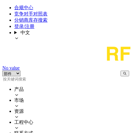
合规中心
竞争对手对照表
分销商库存搜索
登录/注册
中文
No value
产品
市场
资源
工程中心