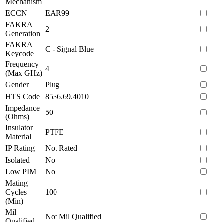
Mechanism
ECCN
EAR99
FAKRA
2
Generation
FAKRA
C - Signal Blue
Keycode
Frequency
4
(Max GHz)
Gender
Plug
HTS Code
8536.69.4010
Impedance
50
(Ohms)
Insulator
PTFE
Material
IP Rating
Not Rated
Isolated
No
Low PIM
No
Mating
Cycles
100
(Min)
Mil
Not Mil Qualified
Qualified