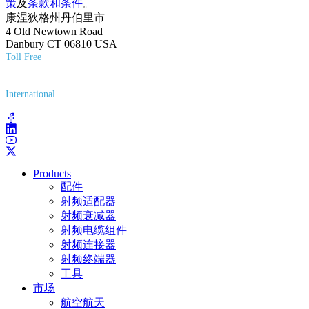
策
及
条款和条件
。
康涅狄格州丹伯里市
4 Old Newtown Road
Danbury CT 06810 USA
Toll Free
(800) 627-7100
International
(203) 743-9272
Products
配件
射频适配器
射频衰减器
射频电缆组件
射频连接器
射频终端器
工具
市场
航空航天