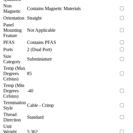
Non
Contains Magnetic Materials
Magnetic
Orientation
Straight
Panel
Mounting
Not Applicable
Feature
PFAS
Contains PFAS
Ports
2 (Dual Port)
Size
Subminiature
Category
Temp (Max
Degrees
85
Celsius)
Temp (Min
Degrees
-40
Celsius)
Termination
Cable - Crimp
Style
Thread
Standard
Direction
Unit
Weight
5.362