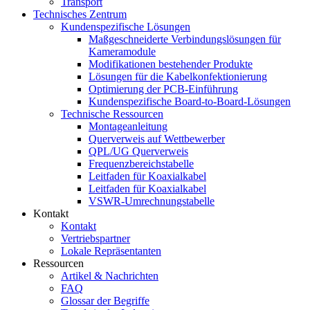
Transport
Technisches Zentrum
Kundenspezifische Lösungen
Maßgeschneiderte Verbindungslösungen für
Kameramodule
Modifikationen bestehender Produkte
Lösungen für die Kabelkonfektionierung
Optimierung der PCB-Einführung
Kundenspezifische Board-to-Board-Lösungen
Technische Ressourcen
Montageanleitung
Querverweis auf Wettbewerber
QPL/UG Querverweis
Frequenzbereichstabelle
Leitfaden für Koaxialkabel
Leitfaden für Koaxialkabel
VSWR-Umrechnungstabelle
Kontakt
Kontakt
Vertriebspartner
Lokale Repräsentanten
Ressourcen
Artikel & Nachrichten
FAQ
Glossar der Begriffe