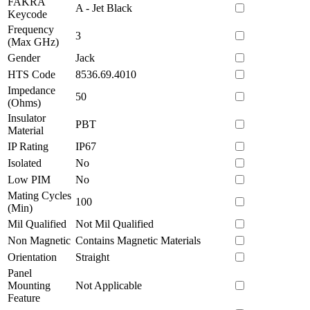
FAKRA
A - Jet Black
Keycode
Frequency
3
(Max GHz)
Gender
Jack
HTS Code
8536.69.4010
Impedance
50
(Ohms)
Insulator
PBT
Material
IP Rating
IP67
Isolated
No
Low PIM
No
Mating Cycles
100
(Min)
Mil Qualified
Not Mil Qualified
Non Magnetic
Contains Magnetic Materials
Orientation
Straight
Panel
Mounting
Not Applicable
Feature