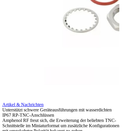
Artikel & Nachrichten
Artik
Unterstützt schwere Geräteausführungen mit wasserdichten
Erweit
IP67 RP-TNC-Anschlüssen
verlu
Amphenol RF freut sich, die Erweiterung der beliebten TNC-
Amphe
Schnittstelle im Miniaturformat um zusätzliche Konfigurationen
Produ
mit umgekehrter Polarität bekannt zu geben.
die fü