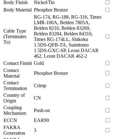
Body Finish
Nickel/Tin
Body Material
Phosphor Bronze
RG-174, RG-188, RG-316, Times
LMR-100A, Belden 7805A,
Belden 8216, Belden 83269,
Cable Type
Belden 83284, Belden 84316,
(Terminates
Times RG-174LL, Shikoku
To)
1.5DS-QFB-TA, Sumitomo
1.5DS-GXC-SP, Leoni DACAR
462, Leoni DACAR 462-2
Contact Finish
Gold
Contact
Phosphor Bronze
Material
Contact
Crimp
Termination
Country of
CN
Origin
Coupling
Push-on
Mechanism
ECCN
EAR99
FAKRA
3
Generation