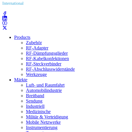
International
(203) 743​-9272
Products
Zubehör
RF-Adapter
RF-Dämpfungsglieder
RF-Kabelkonfektionen
RF-Steckverbinder
RF-Abschlusswiderstände
Werkzeuge
Märkte
Luft- und Raumfahrt
Automobilindustrie
Breitband
Sendung
Industriell
Medizinische
Militär & Verteidigung
Mobile Netzwerke
Instrumentierung