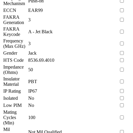
Push-on
Mechanism
ECCN
EAR99
FAKRA
3
Generation
FAKRA
A - Jet Black
Keycode
Frequency
3
(Max GHz)
Gender
Jack
HTS Code
8536.69.4010
Impedance
50
(Ohms)
Insulator
PBT
Material
IP Rating
IP67
Isolated
No
Low PIM
No
Mating
Cycles
100
(Min)
Mil
Not Mil Qualified