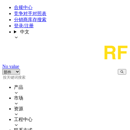
合规中心
竞争对手对照表
分销商库存搜索
登录/注册
中文
No value
产品
市场
资源
工程中心