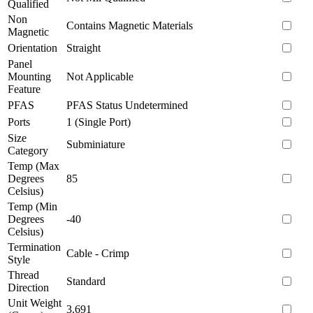
Qualified
Non
Contains Magnetic Materials
Magnetic
Orientation
Straight
Panel
Mounting
Not Applicable
Feature
PFAS
PFAS Status Undetermined
Ports
1 (Single Port)
Size
Subminiature
Category
Temp (Max
Degrees
85
Celsius)
Temp (Min
Degrees
-40
Celsius)
Termination
Cable - Crimp
Style
Thread
Standard
Direction
Unit Weight
3.691