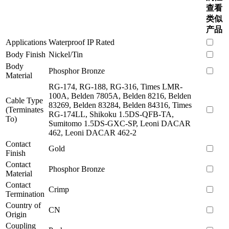
查看
类似
产品
Applications
Waterproof IP Rated
Body Finish
Nickel/Tin
Body
Phosphor Bronze
Material
RG-174, RG-188, RG-316, Times LMR-
100A, Belden 7805A, Belden 8216, Belden
Cable Type
83269, Belden 83284, Belden 84316, Times
(Terminates
RG-174LL, Shikoku 1.5DS-QFB-TA,
To)
Sumitomo 1.5DS-GXC-SP, Leoni DACAR
462, Leoni DACAR 462-2
Contact
Gold
Finish
Contact
Phosphor Bronze
Material
Contact
Crimp
Termination
Country of
CN
Origin
Coupling