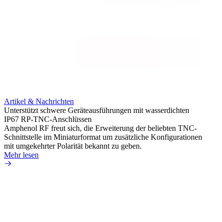
Artikel & Nachrichten
Artik
Unterstützt schwere Geräteausführungen mit wasserdichten
Erweit
IP67 RP-TNC-Anschlüssen
verlu
Amphenol RF freut sich, die Erweiterung der beliebten TNC-
Amphe
Schnittstelle im Miniaturformat um zusätzliche Konfigurationen
Produ
mit umgekehrter Polarität bekannt zu geben.
die fü
Mehr lesen
Mehr 