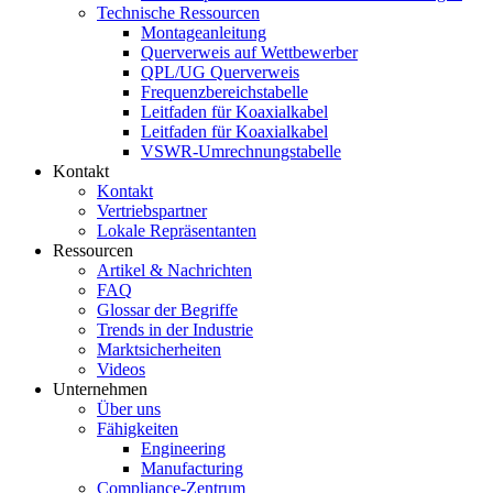
Technische Ressourcen
Montageanleitung
Querverweis auf Wettbewerber
QPL/UG Querverweis
Frequenzbereichstabelle
Leitfaden für Koaxialkabel
Leitfaden für Koaxialkabel
VSWR-Umrechnungstabelle
Kontakt
Kontakt
Vertriebspartner
Lokale Repräsentanten
Ressourcen
Artikel & Nachrichten
FAQ
Glossar der Begriffe
Trends in der Industrie
Marktsicherheiten
Videos
Unternehmen
Über uns
Fähigkeiten
Engineering
Manufacturing
Compliance-Zentrum