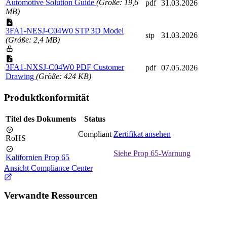
Automotive Solution Guide
(Größe: 19,6
pdf
31.03.2026
MB)
3FA1-NESJ-C04W0 STP 3D Model
stp
31.03.2026
(Größe: 2,4 MB)
3FA1-NXSJ-C04W0 PDF Customer
pdf
07.05.2026
Drawing
(Größe: 424 KB)
Produktkonformität
Titel des Dokuments
Status
Compliant
Zertifikat ansehen
RoHS
Siehe Prop 65-Warnung
Kalifornien Prop 65
Ansicht Compliance Center
Verwandte Ressourcen