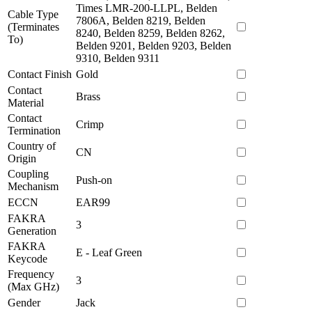
Times LMR-200-LLPL, Belden
Cable Type
7806A, Belden 8219, Belden
(Terminates
8240, Belden 8259, Belden 8262,
To)
Belden 9201, Belden 9203, Belden
9310, Belden 9311
Contact Finish
Gold
Contact
Brass
Material
Contact
Crimp
Termination
Country of
CN
Origin
Coupling
Push-on
Mechanism
ECCN
EAR99
FAKRA
3
Generation
FAKRA
E - Leaf Green
Keycode
Frequency
3
(Max GHz)
Gender
Jack