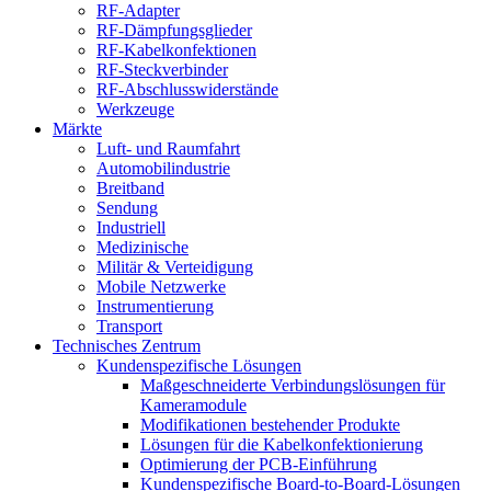
RF-Adapter
RF-Dämpfungsglieder
RF-Kabelkonfektionen
RF-Steckverbinder
RF-Abschlusswiderstände
Werkzeuge
Märkte
Luft- und Raumfahrt
Automobilindustrie
Breitband
Sendung
Industriell
Medizinische
Militär & Verteidigung
Mobile Netzwerke
Instrumentierung
Transport
Technisches Zentrum
Kundenspezifische Lösungen
Maßgeschneiderte Verbindungslösungen für
Kameramodule
Modifikationen bestehender Produkte
Lösungen für die Kabelkonfektionierung
Optimierung der PCB-Einführung
Kundenspezifische Board-to-Board-Lösungen