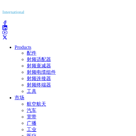
(800) 627-7100
International
(203) 743-9272
Products
配件
射频适配器
射频衰减器
射频电缆组件
射频连接器
射频终端器
工具
市场
航空航天
汽车
宽带
广播
工业
医疗