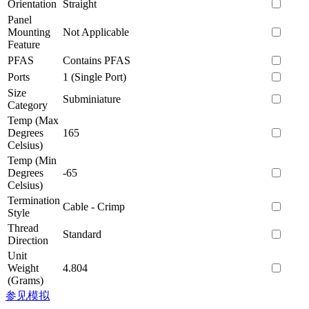
Orientation
Straight
Panel
Mounting
Not Applicable
Feature
PFAS
Contains PFAS
Ports
1 (Single Port)
Size
Subminiature
Category
Temp (Max
Degrees
165
Celsius)
Temp (Min
Degrees
-65
Celsius)
Termination
Cable - Crimp
Style
Thread
Standard
Direction
Unit
Weight
4.804
(Grams)
参见模拟