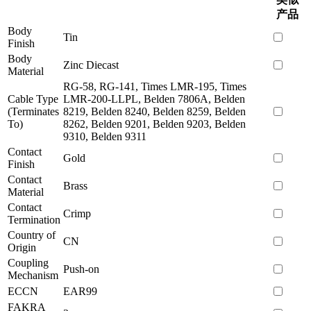
产品
Body
Tin
Finish
Body
Zinc Diecast
Material
RG-58, RG-141, Times LMR-195, Times
Cable Type
LMR-200-LLPL, Belden 7806A, Belden
(Terminates
8219, Belden 8240, Belden 8259, Belden
To)
8262, Belden 9201, Belden 9203, Belden
9310, Belden 9311
Contact
Gold
Finish
Contact
Brass
Material
Contact
Crimp
Termination
Country of
CN
Origin
Coupling
Push-on
Mechanism
ECCN
EAR99
FAKRA