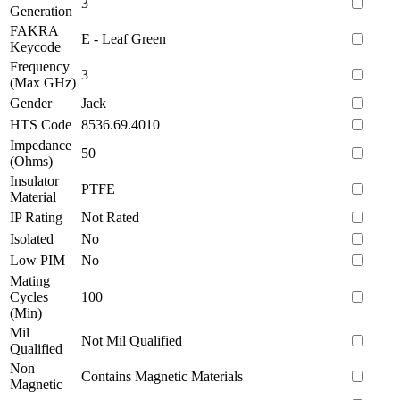
3
Generation
FAKRA
E - Leaf Green
Keycode
Frequency
3
(Max GHz)
Gender
Jack
HTS Code
8536.69.4010
Impedance
50
(Ohms)
Insulator
PTFE
Material
IP Rating
Not Rated
Isolated
No
Low PIM
No
Mating
Cycles
100
(Min)
Mil
Not Mil Qualified
Qualified
Non
Contains Magnetic Materials
Magnetic