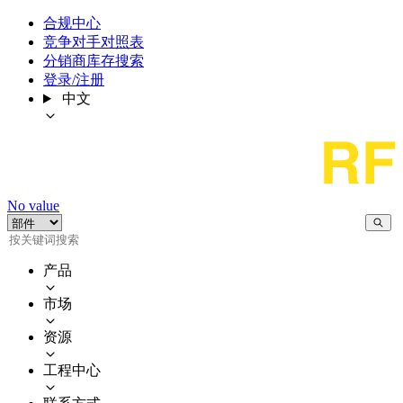
合规中心
竞争对手对照表
分销商库存搜索
登录/注册
中文
No value
产品
市场
资源
工程中心