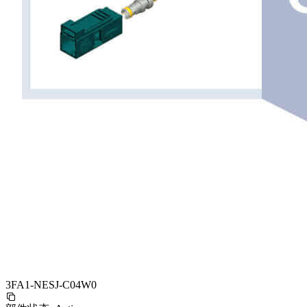
3FA1-NESJ-C04W0