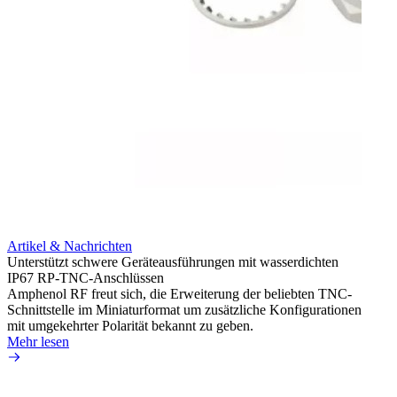
Artikel & Nachrichten
Artik
Unterstützt schwere Geräteausführungen mit wasserdichten
Erweit
IP67 RP-TNC-Anschlüssen
verlu
Amphenol RF freut sich, die Erweiterung der beliebten TNC-
Amphe
Schnittstelle im Miniaturformat um zusätzliche Konfigurationen
Produ
mit umgekehrter Polarität bekannt zu geben.
die fü
Mehr lesen
Mehr 