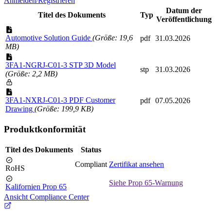
Anmelden/Registrieren
Datum der
Titel des Dokuments
Typ
Veröffentlichung
Automotive Solution Guide
(Größe: 19,6
pdf
31.03.2026
MB)
3FA1-NGRJ-C01-3 STP 3D Model
stp
31.03.2026
(Größe: 2,2 MB)
3FA1-NXRJ-C01-3 PDF Customer
pdf
07.05.2026
Drawing
(Größe: 199,9 KB)
Produktkonformität
Titel des Dokuments
Status
Compliant
Zertifikat ansehen
RoHS
Siehe Prop 65-Warnung
Kalifornien Prop 65
Ansicht Compliance Center