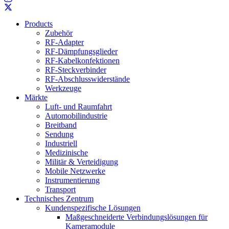
Products
Zubehör
RF-Adapter
RF-Dämpfungsglieder
RF-Kabelkonfektionen
RF-Steckverbinder
RF-Abschlusswiderstände
Werkzeuge
Märkte
Luft- und Raumfahrt
Automobilindustrie
Breitband
Sendung
Industriell
Medizinische
Militär & Verteidigung
Mobile Netzwerke
Instrumentierung
Transport
Technisches Zentrum
Kundenspezifische Lösungen
Maßgeschneiderte Verbindungslösungen für
Kameramodule