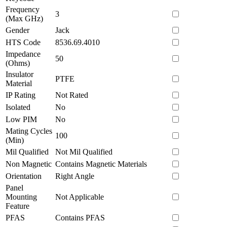
Frequency
3
(Max GHz)
Gender
Jack
HTS Code
8536.69.4010
Impedance
50
(Ohms)
Insulator
PTFE
Material
IP Rating
Not Rated
Isolated
No
Low PIM
No
Mating Cycles
100
(Min)
Mil Qualified
Not Mil Qualified
Non Magnetic
Contains Magnetic Materials
Orientation
Right Angle
Panel
Mounting
Not Applicable
Feature
PFAS
Contains PFAS