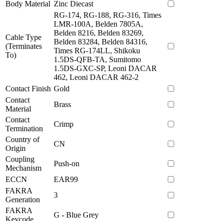
Body Material
Zinc Diecast
RG-174, RG-188, RG-316, Times
LMR-100A, Belden 7805A,
Belden 8216, Belden 83269,
Cable Type
Belden 83284, Belden 84316,
(Terminates
Times RG-174LL, Shikoku
To)
1.5DS-QFB-TA, Sumitomo
1.5DS-GXC-SP, Leoni DACAR
462, Leoni DACAR 462-2
Contact Finish
Gold
Contact
Brass
Material
Contact
Crimp
Termination
Country of
CN
Origin
Coupling
Push-on
Mechanism
ECCN
EAR99
FAKRA
3
Generation
FAKRA
G - Blue Grey
Keycode