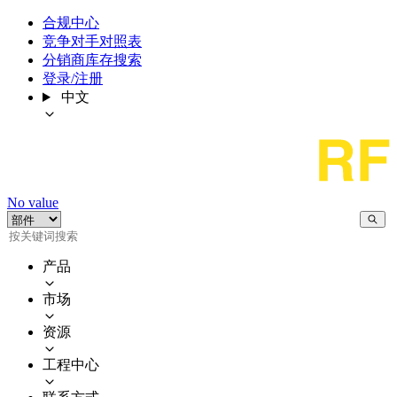
合规中心
竞争对手对照表
分销商库存搜索
登录/注册
中文
No value
产品
市场
资源
工程中心