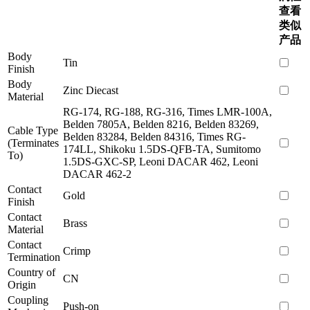
查看
类似
产品
Body
Tin
Finish
Body
Zinc Diecast
Material
RG-174, RG-188, RG-316, Times LMR-100A,
Belden 7805A, Belden 8216, Belden 83269,
Cable Type
Belden 83284, Belden 84316, Times RG-
(Terminates
174LL, Shikoku 1.5DS-QFB-TA, Sumitomo
To)
1.5DS-GXC-SP, Leoni DACAR 462, Leoni
DACAR 462-2
Contact
Gold
Finish
Contact
Brass
Material
Contact
Crimp
Termination
Country of
CN
Origin
Coupling
Push-on