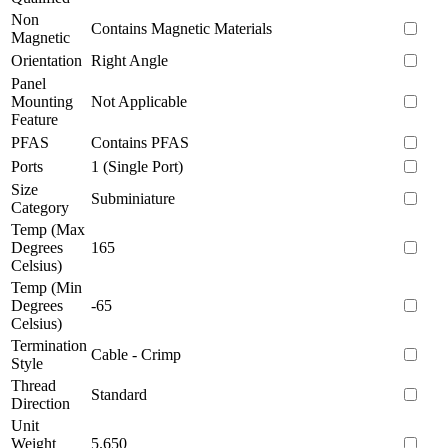
Non
Contains Magnetic Materials
Magnetic
Orientation
Right Angle
Panel
Mounting
Not Applicable
Feature
PFAS
Contains PFAS
Ports
1 (Single Port)
Size
Subminiature
Category
Temp (Max
Degrees
165
Celsius)
Temp (Min
Degrees
-65
Celsius)
Termination
Cable - Crimp
Style
Thread
Standard
Direction
Unit
Weight
5.650