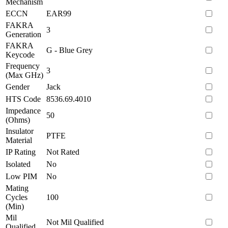
Mechanism
ECCN
EAR99
FAKRA
3
Generation
FAKRA
G - Blue Grey
Keycode
Frequency
3
(Max GHz)
Gender
Jack
HTS Code
8536.69.4010
Impedance
50
(Ohms)
Insulator
PTFE
Material
IP Rating
Not Rated
Isolated
No
Low PIM
No
Mating
Cycles
100
(Min)
Mil
Not Mil Qualified
Qualified