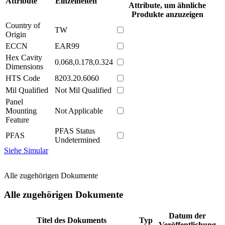
Attribute
Einzelheiten
Attribute, um ähnliche
Produkte anzuzeigen
Country of
TW
Origin
ECCN
EAR99
Hex Cavity
0.068,0.178,0.324
Dimensions
HTS Code
8203.20.6060
Mil Qualified
Not Mil Qualified
Panel
Mounting
Not Applicable
Feature
PFAS Status
PFAS
Undetermined
Siehe Simular
Alle zugehörigen Dokumente
Alle zugehörigen Dokumente
Datum der
Titel des Dokuments
Typ
Veröffentlichung