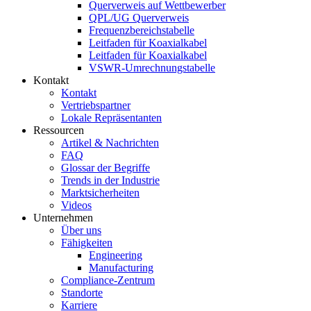
Querverweis auf Wettbewerber
QPL/UG Querverweis
Frequenzbereichstabelle
Leitfaden für Koaxialkabel
Leitfaden für Koaxialkabel
VSWR-Umrechnungstabelle
Kontakt
Kontakt
Vertriebspartner
Lokale Repräsentanten
Ressourcen
Artikel & Nachrichten
FAQ
Glossar der Begriffe
Trends in der Industrie
Marktsicherheiten
Videos
Unternehmen
Über uns
Fähigkeiten
Engineering
Manufacturing
Compliance-Zentrum
Standorte
Karriere