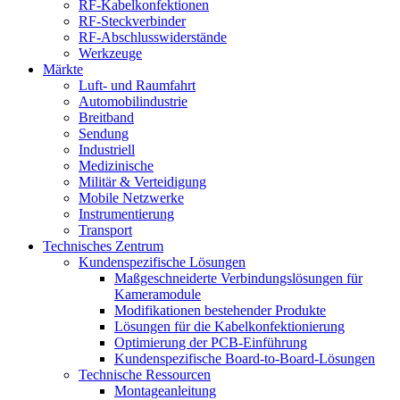
RF-Kabelkonfektionen
RF-Steckverbinder
RF-Abschlusswiderstände
Werkzeuge
Märkte
Luft- und Raumfahrt
Automobilindustrie
Breitband
Sendung
Industriell
Medizinische
Militär & Verteidigung
Mobile Netzwerke
Instrumentierung
Transport
Technisches Zentrum
Kundenspezifische Lösungen
Maßgeschneiderte Verbindungslösungen für
Kameramodule
Modifikationen bestehender Produkte
Lösungen für die Kabelkonfektionierung
Optimierung der PCB-Einführung
Kundenspezifische Board-to-Board-Lösungen
Technische Ressourcen
Montageanleitung