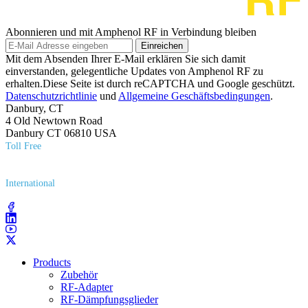
Abonnieren und mit Amphenol RF in Verbindung bleiben
Einreichen
Mit dem Absenden Ihrer E-Mail erklären Sie sich damit
einverstanden, gelegentliche Updates von Amphenol RF zu
erhalten.Diese Seite ist durch reCAPTCHA und Google geschützt.
Datenschutzrichtlinie
und
Allgemeine Geschäftsbedingungen
.
Danbury, CT
4 Old Newtown Road
Danbury CT 06810 USA
Toll Free
(800) 627​-7100
International
(203) 743​-9272
Products
Zubehör
RF-Adapter
RF-Dämpfungsglieder