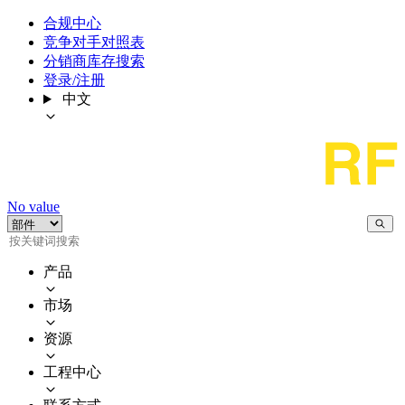
合规中心
竞争对手对照表
分销商库存搜索
登录/注册
中文
No value
产品
市场
资源
工程中心