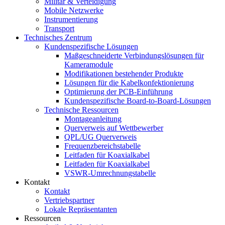
Militär & Verteidigung
Mobile Netzwerke
Instrumentierung
Transport
Technisches Zentrum
Kundenspezifische Lösungen
Maßgeschneiderte Verbindungslösungen für
Kameramodule
Modifikationen bestehender Produkte
Lösungen für die Kabelkonfektionierung
Optimierung der PCB-Einführung
Kundenspezifische Board-to-Board-Lösungen
Technische Ressourcen
Montageanleitung
Querverweis auf Wettbewerber
QPL/UG Querverweis
Frequenzbereichstabelle
Leitfaden für Koaxialkabel
Leitfaden für Koaxialkabel
VSWR-Umrechnungstabelle
Kontakt
Kontakt
Vertriebspartner
Lokale Repräsentanten
Ressourcen