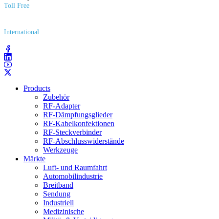
Toll Free
(800) 627​-7100
International
(203) 743​-9272
Products
Zubehör
RF-Adapter
RF-Dämpfungsglieder
RF-Kabelkonfektionen
RF-Steckverbinder
RF-Abschlusswiderstände
Werkzeuge
Märkte
Luft- und Raumfahrt
Automobilindustrie
Breitband
Sendung
Industriell
Medizinische