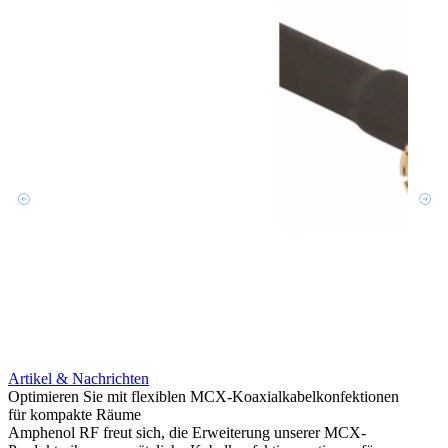
Artik
12G i
Syste
Amphen
in se
Portf
Mehr 
Artikel & Nachrichten
Optimieren Sie mit flexiblen MCX-Koaxialkabelkonfektionen
für kompakte Räume
Amphenol RF freut sich, die Erweiterung unserer MCX-