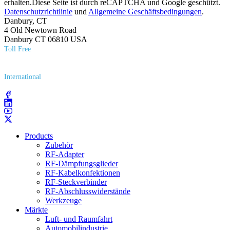
erhalten.Diese Seite ist durch reCAPTCHA und Google geschützt.
Datenschutzrichtlinie
und
Allgemeine Geschäftsbedingungen
.
Danbury, CT
4 Old Newtown Road
Danbury CT 06810 USA
Toll Free
(800) 627​-7100
International
(203) 743​-9272
Products
Zubehör
RF-Adapter
RF-Dämpfungsglieder
RF-Kabelkonfektionen
RF-Steckverbinder
RF-Abschlusswiderstände
Werkzeuge
Märkte
Luft- und Raumfahrt
Automobilindustrie