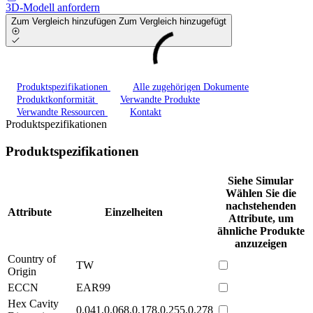
3D-Modell anfordern
Zum Vergleich hinzufügen
Zum Vergleich hinzugefügt
Produktspezifikationen
Alle zugehörigen Dokumente
Produktkonformität
Verwandte Produkte
Verwandte Ressourcen
Kontakt
Produktspezifikationen
Produktspezifikationen
Siehe Simular
Wählen Sie die
nachstehenden
Attribute
Einzelheiten
Attribute, um
ähnliche Produkte
anzuzeigen
Country of
TW
Origin
ECCN
EAR99
Hex Cavity
0.041,0.068,0.178,0.255,0.278