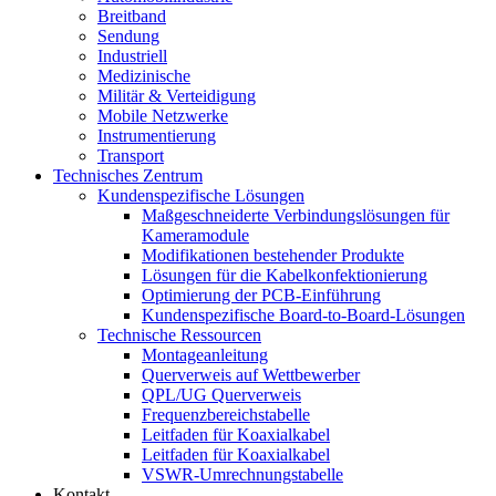
Breitband
Sendung
Industriell
Medizinische
Militär & Verteidigung
Mobile Netzwerke
Instrumentierung
Transport
Technisches Zentrum
Kundenspezifische Lösungen
Maßgeschneiderte Verbindungslösungen für
Kameramodule
Modifikationen bestehender Produkte
Lösungen für die Kabelkonfektionierung
Optimierung der PCB-Einführung
Kundenspezifische Board-to-Board-Lösungen
Technische Ressourcen
Montageanleitung
Querverweis auf Wettbewerber
QPL/UG Querverweis
Frequenzbereichstabelle
Leitfaden für Koaxialkabel
Leitfaden für Koaxialkabel
VSWR-Umrechnungstabelle
Kontakt