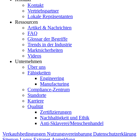
Kontakt
Vertriebspartner
Lokale Repräsentanten
Ressourcen
Artikel & Nachrichten
FAQ
Glossar der Begriffe
Trends in der Industrie
Marktsicherheiten
Videos
Unternehmen
Über uns
Fähigkeiten
Engineering
Manufacturing
Compliance-Zentrum
Standorte
Karriere
Qualität
Zertifizierungen
Nachhaltigkeit und Ethik
Anti-Sklaverei/Menschenhandel
Verkaufsbedingungen
Nutzungsvereinbarung
Datenschutzerklärung
Sitemap
Logos
Extranet-Anmeldung