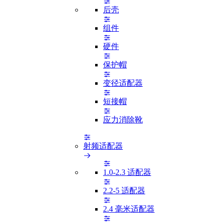
后壳
组件
硬件
保护帽
变径适配器
短接帽
应力消除靴
射频适配器
1.0-2.3 适配器
2.2-5 适配器
2.4 毫米适配器