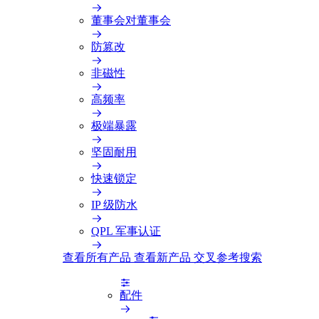
董事会对董事会
防篡改
非磁性
高频率
极端暴露
坚固耐用
快速锁定
IP 级防水
QPL 军事认证
查看所有产品
查看新产品
交叉参考搜索
配件