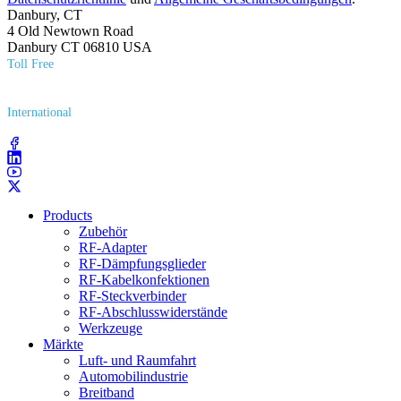
Danbury, CT
4 Old Newtown Road
Danbury CT 06810 USA
Toll Free
(800) 627​-7100
International
(203) 743​-9272
Products
Zubehör
RF-Adapter
RF-Dämpfungsglieder
RF-Kabelkonfektionen
RF-Steckverbinder
RF-Abschlusswiderstände
Werkzeuge
Märkte
Luft- und Raumfahrt
Automobilindustrie
Breitband