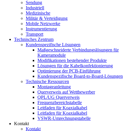
Sendung
Industriell
Medizinische
Militär & Verteidigung
Mobile Netzwerke
Instrumentierung
Transport
Technisches Zentrum
Kundenspezifische Lösungen
Maßgeschneiderte Verbindungslösungen für
Kameramodule
Modifikationen bestehender Produkte
Lösungen für die Kabelkonfektionierung
Optimierung der PCB-Einführung
Kundenspezifische Board-to-Board-Lösungen
Technische Ressourcen
Montageanleitung
Querverweis auf Wettbewerber
QPL/UG Querverweis
Frequenzbereichstabelle
Leitfaden für Koaxialkabel
Leitfaden für Koaxialkabel
VSWR-Umrechnungstabelle
Kontakt
Kontakt