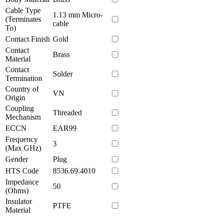
Cable Type
1.13 mm Micro-
(Terminates
cable
To)
Contact Finish
Gold
Contact
Brass
Material
Contact
Solder
Termination
Country of
VN
Origin
Coupling
Threaded
Mechanism
ECCN
EAR99
Frequency
3
(Max GHz)
Gender
Plug
HTS Code
8536.69.4010
Impedance
50
(Ohms)
Insulator
PTFE
Material