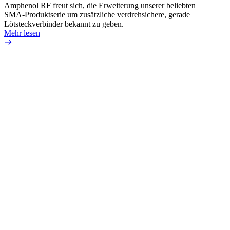
Amphenol RF freut sich, die Erweiterung unserer beliebten
Amphe
SMA-Produktserie um zusätzliche verdrehsichere, gerade
Produ
Lötsteckverbinder bekannt zu geben.
die fü
Mehr lesen
Mehr 