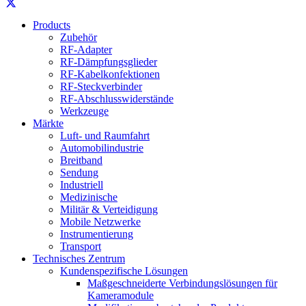
Products
Zubehör
RF-Adapter
RF-Dämpfungsglieder
RF-Kabelkonfektionen
RF-Steckverbinder
RF-Abschlusswiderstände
Werkzeuge
Märkte
Luft- und Raumfahrt
Automobilindustrie
Breitband
Sendung
Industriell
Medizinische
Militär & Verteidigung
Mobile Netzwerke
Instrumentierung
Transport
Technisches Zentrum
Kundenspezifische Lösungen
Maßgeschneiderte Verbindungslösungen für
Kameramodule