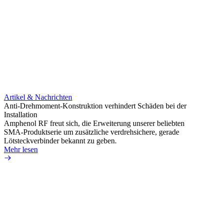
Artikel & Nachrichten
Artik
Anti-Drehmoment-Konstruktion verhindert Schäden bei der
Erweit
Installation
verlu
Amphenol RF freut sich, die Erweiterung unserer beliebten
Amphe
SMA-Produktserie um zusätzliche verdrehsichere, gerade
Produ
Lötsteckverbinder bekannt zu geben.
die fü
Mehr lesen
Mehr 