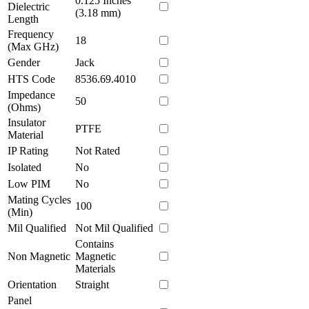
0.125 Inches
Dielectric
(3.18 mm)
Length
Frequency
18
(Max GHz)
Gender
Jack
HTS Code
8536.69.4010
Impedance
50
(Ohms)
Insulator
PTFE
Material
IP Rating
Not Rated
Isolated
No
Low PIM
No
Mating Cycles
100
(Min)
Mil Qualified
Not Mil Qualified
Contains
Non Magnetic
Magnetic
Materials
Orientation
Straight
Panel