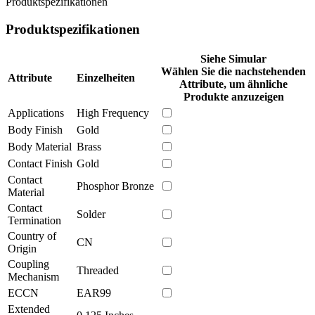
Produktspezifikationen
Produktspezifikationen
Siehe Simular
Wählen Sie die nachstehenden
Attribute
Einzelheiten
Attribute, um ähnliche
Produkte anzuzeigen
Applications
High Frequency
Body Finish
Gold
Body Material
Brass
Contact Finish
Gold
Contact
Phosphor Bronze
Material
Contact
Solder
Termination
Country of
CN
Origin
Coupling
Threaded
Mechanism
ECCN
EAR99
Extended