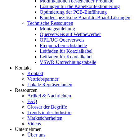
Modifikationen bestehender Produkte
Lösungen für die Kabelkonfektionierung
Optimierung der PCB-Einführung
Kundenspezifische Board-to-Board-Lösungen
Technische Ressourcen
Montageanleitung
Querverweis auf Wettbewerber
QPL/UG Querverweis
Frequenzbereichstabelle
Leitfaden für Koaxialkabel
Leitfaden für Koaxialkabel
VSWR-Umrechnungstabelle
Kontakt
Kontakt
Vertriebspartner
Lokale Repräsentanten
Ressourcen
Artikel & Nachrichten
FAQ
Glossar der Begriffe
Trends in der Industrie
Marktsicherheiten
Videos
Unternehmen
Über uns