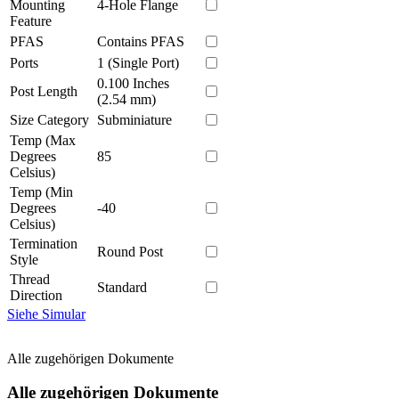
Mounting
4-Hole Flange
Feature
PFAS
Contains PFAS
Ports
1 (Single Port)
0.100 Inches
Post Length
(2.54 mm)
Size Category
Subminiature
Temp (Max
Degrees
85
Celsius)
Temp (Min
Degrees
-40
Celsius)
Termination
Round Post
Style
Thread
Standard
Direction
Siehe Simular
Alle zugehörigen Dokumente
Alle zugehörigen Dokumente