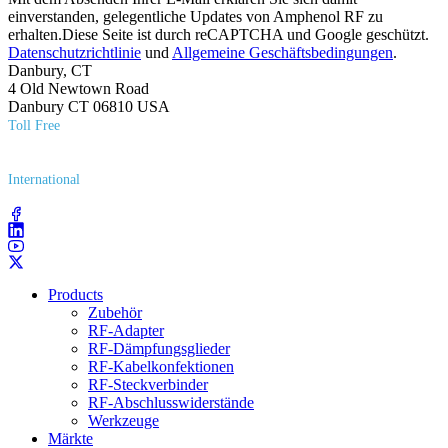
einverstanden, gelegentliche Updates von Amphenol RF zu
erhalten.Diese Seite ist durch reCAPTCHA und Google geschützt.
Datenschutzrichtlinie
und
Allgemeine Geschäftsbedingungen
.
Danbury, CT
4 Old Newtown Road
Danbury CT 06810 USA
Toll Free
(800) 627​-7100
International
(203) 743​-9272
Products
Zubehör
RF-Adapter
RF-Dämpfungsglieder
RF-Kabelkonfektionen
RF-Steckverbinder
RF-Abschlusswiderstände
Werkzeuge
Märkte