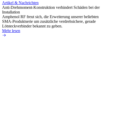
Artikel & Nachrichten
Artik
Anti-Drehmoment-Konstruktion verhindert Schäden bei der
Erweit
Installation
verlu
Amphenol RF freut sich, die Erweiterung unserer beliebten
Amphe
SMA-Produktserie um zusätzliche verdrehsichere, gerade
Produ
Lötsteckverbinder bekannt zu geben.
die fü
Mehr lesen
Mehr 