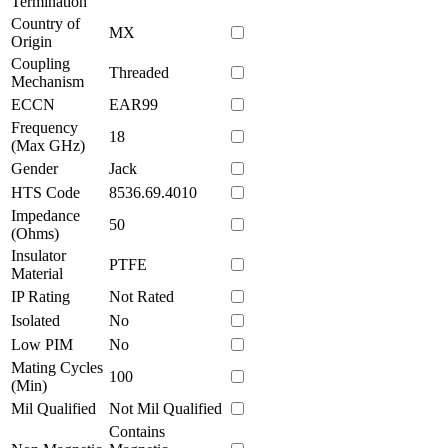
Termination
Country of
MX
Origin
Coupling
Threaded
Mechanism
ECCN
EAR99
Frequency
18
(Max GHz)
Gender
Jack
HTS Code
8536.69.4010
Impedance
50
(Ohms)
Insulator
PTFE
Material
IP Rating
Not Rated
Isolated
No
Low PIM
No
Mating Cycles
100
(Min)
Mil Qualified
Not Mil Qualified
Contains