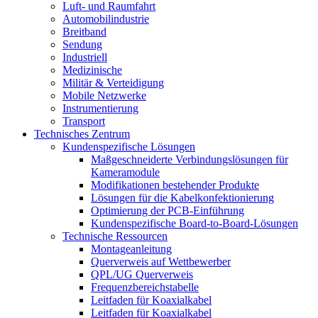
Luft- und Raumfahrt
Automobilindustrie
Breitband
Sendung
Industriell
Medizinische
Militär & Verteidigung
Mobile Netzwerke
Instrumentierung
Transport
Technisches Zentrum
Kundenspezifische Lösungen
Maßgeschneiderte Verbindungslösungen für
Kameramodule
Modifikationen bestehender Produkte
Lösungen für die Kabelkonfektionierung
Optimierung der PCB-Einführung
Kundenspezifische Board-to-Board-Lösungen
Technische Ressourcen
Montageanleitung
Querverweis auf Wettbewerber
QPL/UG Querverweis
Frequenzbereichstabelle
Leitfaden für Koaxialkabel
Leitfaden für Koaxialkabel