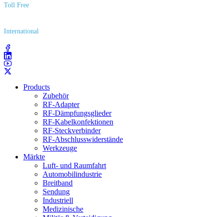
Toll Free
(800) 627​-7100
International
(203) 743​-9272
Products
Zubehör
RF-Adapter
RF-Dämpfungsglieder
RF-Kabelkonfektionen
RF-Steckverbinder
RF-Abschlusswiderstände
Werkzeuge
Märkte
Luft- und Raumfahrt
Automobilindustrie
Breitband
Sendung
Industriell
Medizinische