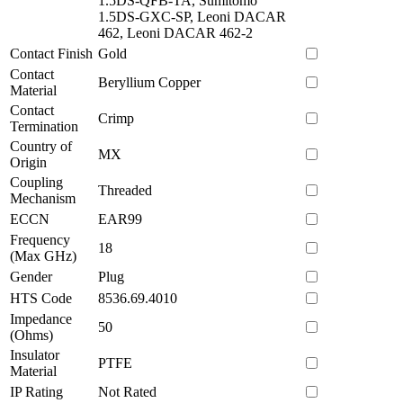
1.5DS-QFB-TA, Sumitomo
1.5DS-GXC-SP, Leoni DACAR
462, Leoni DACAR 462-2
Contact Finish
Gold
Contact
Beryllium Copper
Material
Contact
Crimp
Termination
Country of
MX
Origin
Coupling
Threaded
Mechanism
ECCN
EAR99
Frequency
18
(Max GHz)
Gender
Plug
HTS Code
8536.69.4010
Impedance
50
(Ohms)
Insulator
PTFE
Material
IP Rating
Not Rated