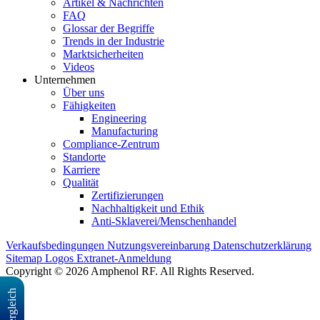
Artikel & Nachrichten
FAQ
Glossar der Begriffe
Trends in der Industrie
Marktsicherheiten
Videos
Unternehmen
Über uns
Fähigkeiten
Engineering
Manufacturing
Compliance-Zentrum
Standorte
Karriere
Qualität
Zertifizierungen
Nachhaltigkeit und Ethik
Anti-Sklaverei/Menschenhandel
Verkaufsbedingungen
Nutzungsvereinbarung
Datenschutzerklärung
Sitemap
Logos
Extranet-Anmeldung
Copyright © 2026 Amphenol RF. All Rights Reserved.
Vergleich