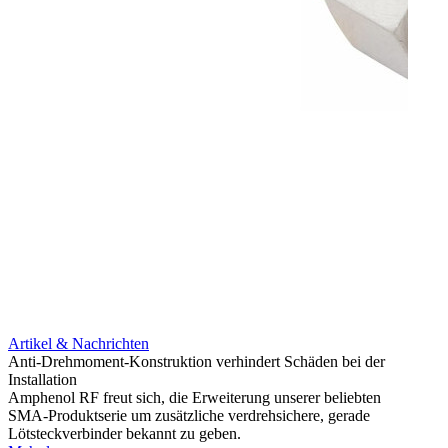
Artikel & Nachrichten
Artik
Anti-Drehmoment-Konstruktion verhindert Schäden bei der
Erweit
Installation
verlu
Amphenol RF freut sich, die Erweiterung unserer beliebten
Amphe
SMA-Produktserie um zusätzliche verdrehsichere, gerade
Produ
Lötsteckverbinder bekannt zu geben.
die fü