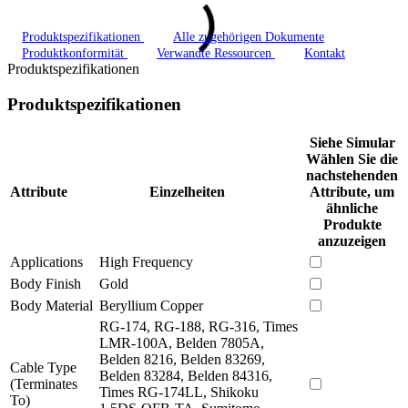
Produktspezifikationen
Alle zugehörigen Dokumente
Produktkonformität
Verwandte Ressourcen
Kontakt
Produktspezifikationen
Produktspezifikationen
Siehe Simular
Wählen Sie die
nachstehenden
Attribute
Einzelheiten
Attribute, um
ähnliche
Produkte
anzuzeigen
Applications
High Frequency
Body Finish
Gold
Body Material
Beryllium Copper
RG-174, RG-188, RG-316, Times
LMR-100A, Belden 7805A,
Belden 8216, Belden 83269,
Cable Type
Belden 83284, Belden 84316,
(Terminates
Times RG-174LL, Shikoku
To)