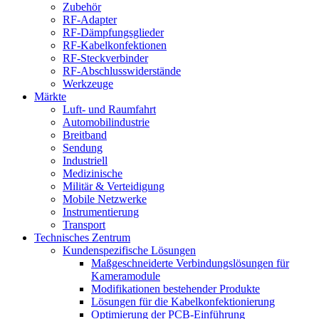
Zubehör
RF-Adapter
RF-Dämpfungsglieder
RF-Kabelkonfektionen
RF-Steckverbinder
RF-Abschlusswiderstände
Werkzeuge
Märkte
Luft- und Raumfahrt
Automobilindustrie
Breitband
Sendung
Industriell
Medizinische
Militär & Verteidigung
Mobile Netzwerke
Instrumentierung
Transport
Technisches Zentrum
Kundenspezifische Lösungen
Maßgeschneiderte Verbindungslösungen für
Kameramodule
Modifikationen bestehender Produkte
Lösungen für die Kabelkonfektionierung
Optimierung der PCB-Einführung