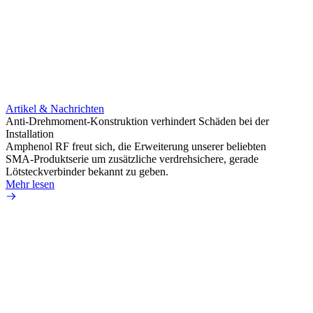
Artikel & Nachrichten
Artik
Anti-Drehmoment-Konstruktion verhindert Schäden bei der
Erweit
Installation
verlu
Amphenol RF freut sich, die Erweiterung unserer beliebten
Amphe
SMA-Produktserie um zusätzliche verdrehsichere, gerade
Produ
Lötsteckverbinder bekannt zu geben.
die fü
Mehr lesen
Mehr 