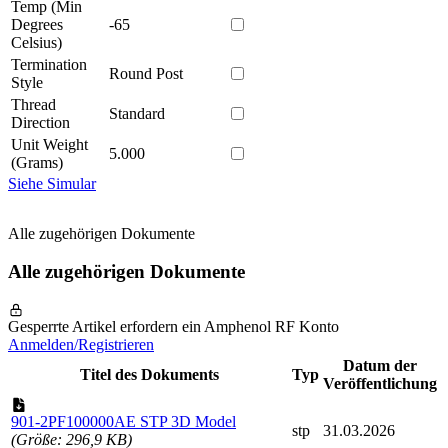
Temp (Min
Degrees
-65
Celsius)
Termination
Round Post
Style
Thread
Standard
Direction
Unit Weight
5.000
(Grams)
Siehe Simular
Alle zugehörigen Dokumente
Alle zugehörigen Dokumente
Gesperrte Artikel erfordern ein Amphenol RF Konto
Anmelden/Registrieren
Datum der
Titel des Dokuments
Typ
Veröffentlichung
901-2PF100000AE STP 3D Model
stp
31.03.2026
(Größe: 296,9 KB)