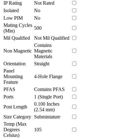
IP Rating
Not Rated
Isolated
No
Low PIM
No
Mating Cycles
500
(Min)
Mil Qualified
Not Mil Qualified
Contains
Non Magnetic
Magnetic
Materials
Orientation
Straight
Panel
Mounting
4-Hole Flange
Feature
PFAS
Contains PFAS
Ports
1 (Single Port)
0.100 Inches
Post Length
(2.54 mm)
Size Category
Subminiature
Temp (Max
Degrees
105
Celsius)