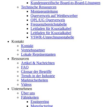
Kundenspezifische Board-to-Board-Lösungen
Technische Ressourcen
Montageanleitung
Querverweis auf Wettbewerber
QPL/UG Querverweis
Frequenzbereichstabelle
Leitfaden für Koaxialkabel
Leitfaden für Koaxialkabel
VSWR-Umrechnungstabelle
Kontakt
Kontakt
Vertriebspartner
Lokale Repräsentanten
Ressourcen
Artikel & Nachrichten
FAQ
Glossar der Begriffe
Trends in der Industrie
Marktsicherheiten
Videos
Unternehmen
Über uns
Fähigkeiten
Engineering
Manufacturing