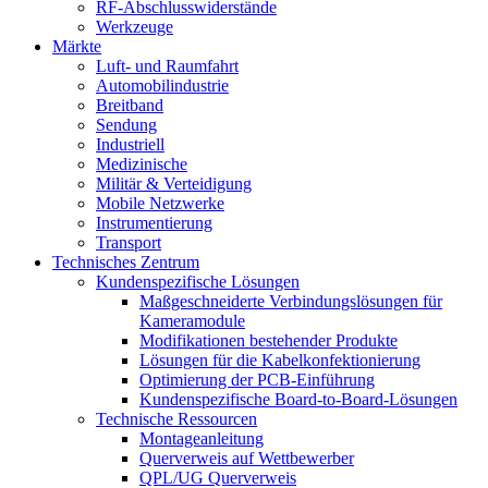
RF-Abschlusswiderstände
Werkzeuge
Märkte
Luft- und Raumfahrt
Automobilindustrie
Breitband
Sendung
Industriell
Medizinische
Militär & Verteidigung
Mobile Netzwerke
Instrumentierung
Transport
Technisches Zentrum
Kundenspezifische Lösungen
Maßgeschneiderte Verbindungslösungen für
Kameramodule
Modifikationen bestehender Produkte
Lösungen für die Kabelkonfektionierung
Optimierung der PCB-Einführung
Kundenspezifische Board-to-Board-Lösungen
Technische Ressourcen
Montageanleitung
Querverweis auf Wettbewerber
QPL/UG Querverweis