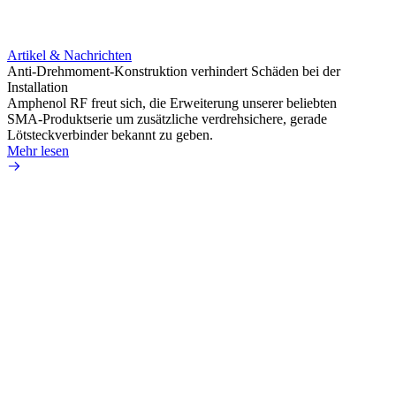
Artikel & Nachrichten
Artik
Anti-Drehmoment-Konstruktion verhindert Schäden bei der
Erweit
Installation
verlu
Amphenol RF freut sich, die Erweiterung unserer beliebten
Amphe
SMA-Produktserie um zusätzliche verdrehsichere, gerade
Produ
Lötsteckverbinder bekannt zu geben.
die fü
Mehr lesen
Mehr 