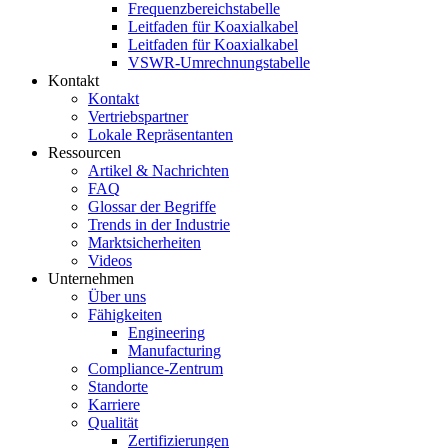
Frequenzbereichstabelle
Leitfaden für Koaxialkabel
Leitfaden für Koaxialkabel
VSWR-Umrechnungstabelle
Kontakt
Kontakt
Vertriebspartner
Lokale Repräsentanten
Ressourcen
Artikel & Nachrichten
FAQ
Glossar der Begriffe
Trends in der Industrie
Marktsicherheiten
Videos
Unternehmen
Über uns
Fähigkeiten
Engineering
Manufacturing
Compliance-Zentrum
Standorte
Karriere
Qualität
Zertifizierungen