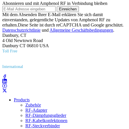
Abonnieren und mit Amphenol RF in Verbindung bleiben
Einreichen
Mit dem Absenden Ihrer E-Mail erklären Sie sich damit
einverstanden, gelegentliche Updates von Amphenol RF zu
erhalten.Diese Seite ist durch reCAPTCHA und Google geschützt.
Datenschutzrichtlinie
und
Allgemeine Geschäftsbedingungen
.
Danbury, CT
4 Old Newtown Road
Danbury CT 06810 USA
Toll Free
(800) 627​-7100
International
(203) 743​-9272
Products
Zubehör
RF-Adapter
RF-Dämpfungsglieder
RF-Kabelkonfektionen
RF-Steckverbinder