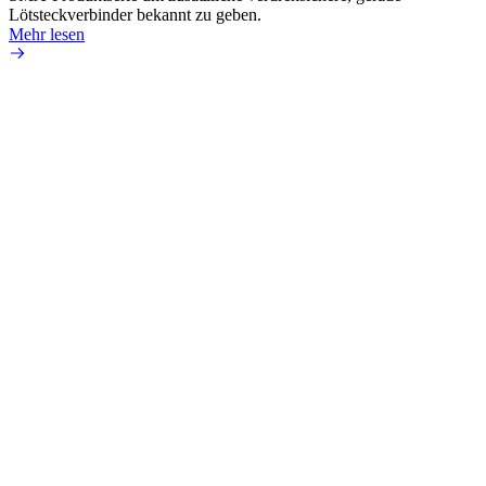
Lötsteckverbinder bekannt zu geben.
die fü
Mehr lesen
Mehr 