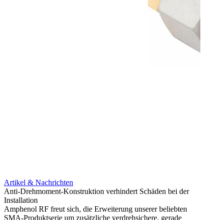
Artikel & Nachrichten
Artik
Anti-Drehmoment-Konstruktion verhindert Schäden bei der
Erweit
Installation
verlu
Amphenol RF freut sich, die Erweiterung unserer beliebten
Amphe
SMA-Produktserie um zusätzliche verdrehsichere, gerade
Produ