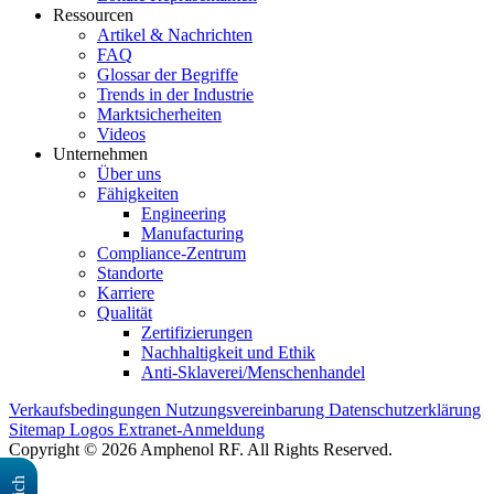
Ressourcen
Artikel & Nachrichten
FAQ
Glossar der Begriffe
Trends in der Industrie
Marktsicherheiten
Videos
Unternehmen
Über uns
Fähigkeiten
Engineering
Manufacturing
Compliance-Zentrum
Standorte
Karriere
Qualität
Zertifizierungen
Nachhaltigkeit und Ethik
Anti-Sklaverei/Menschenhandel
Verkaufsbedingungen
Nutzungsvereinbarung
Datenschutzerklärung
Sitemap
Logos
Extranet-Anmeldung
Copyright © 2026 Amphenol RF. All Rights Reserved.