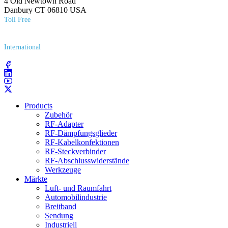
4 Old Newtown Road
Danbury CT 06810 USA
Toll Free
(800) 627​-7100
International
(203) 743​-9272
Products
Zubehör
RF-Adapter
RF-Dämpfungsglieder
RF-Kabelkonfektionen
RF-Steckverbinder
RF-Abschlusswiderstände
Werkzeuge
Märkte
Luft- und Raumfahrt
Automobilindustrie
Breitband
Sendung
Industriell