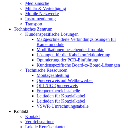
Medizinische
Militär & Verteidigung
Mobile Netzwerke
Instrumentierung
Transport
Technisches Zentrum
Kundenspezifische Lösungen
Maßgeschneiderte Verbindungslösungen für
Kameramodule
Modifikationen bestehender Produkte
Lösungen für die Kabelkonfektionierung
Optimierung der PCB-Einführung
Kundenspezifische Board-to-Board-Lösungen
Technische Ressourcen
Montageanleitung
Querverweis auf Wettbewerber
QPL/UG Querverweis
Frequenzbereichstabelle
Leitfaden für Koaxialkabel
Leitfaden für Koaxialkabel
VSWR-Umrechnungstabelle
Kontakt
Kontakt
Vertriebspartner
Lokale Repräsentanten