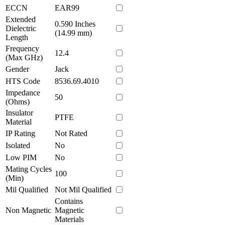
ECCN
EAR99
Extended
0.590 Inches
Dielectric
(14.99 mm)
Length
Frequency
12.4
(Max GHz)
Gender
Jack
HTS Code
8536.69.4010
Impedance
50
(Ohms)
Insulator
PTFE
Material
IP Rating
Not Rated
Isolated
No
Low PIM
No
Mating Cycles
100
(Min)
Mil Qualified
Not Mil Qualified
Contains
Non Magnetic
Magnetic
Materials