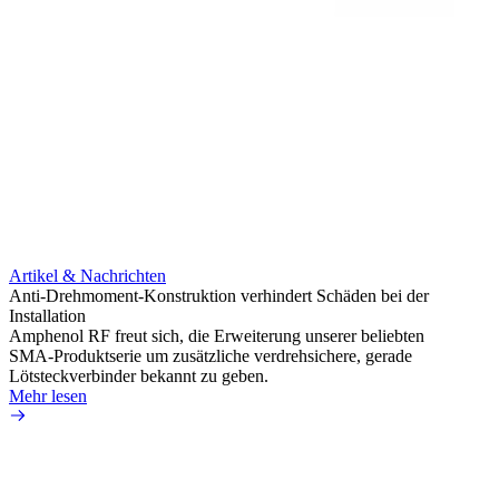
Artikel & Nachrichten
Artik
Anti-Drehmoment-Konstruktion verhindert Schäden bei der
Erweit
Installation
verlu
Amphenol RF freut sich, die Erweiterung unserer beliebten
Amphe
SMA-Produktserie um zusätzliche verdrehsichere, gerade
Produ
Lötsteckverbinder bekannt zu geben.
die fü
Mehr lesen
Mehr 