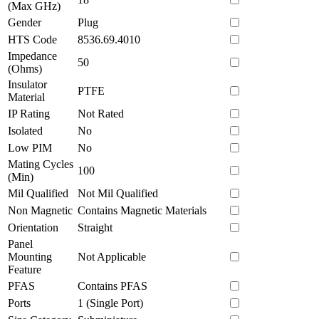
(Max GHz)
Gender
Plug
HTS Code
8536.69.4010
Impedance
50
(Ohms)
Insulator
PTFE
Material
IP Rating
Not Rated
Isolated
No
Low PIM
No
Mating Cycles
100
(Min)
Mil Qualified
Not Mil Qualified
Non Magnetic
Contains Magnetic Materials
Orientation
Straight
Panel
Mounting
Not Applicable
Feature
PFAS
Contains PFAS
Ports
1 (Single Port)