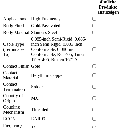
ähnliche
Produkte
anzuzeigen
Applications
High Frequency
Body Finish
Gold/Passivated
Body Material
Stainless Steel
0.085-inch Semi-Rigid, 0.086-
Cable Type
inch Semi-Rigid, 0.085-inch
(Terminates
Conformable, 0.086-inch
To)
Conformable, RG-405, Times
Tflex 405, Belden 1671A
Contact Finish
Gold
Contact
Beryllium Copper
Material
Contact
Solder
Termination
Country of
MX
Origin
Coupling
Threaded
Mechanism
ECCN
EAR99
Frequency
18