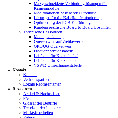
Maßgeschneiderte Verbindungslösungen für
Kameramodule
Modifikationen bestehender Produkte
Lösungen für die Kabelkonfektionierung
Optimierung der PCB-Einführung
Kundenspezifische Board-to-Board-Lösungen
Technische Ressourcen
Montageanleitung
Querverweis auf Wettbewerber
QPL/UG Querverweis
Frequenzbereichstabelle
Leitfaden für Koaxialkabel
Leitfaden für Koaxialkabel
VSWR-Umrechnungstabelle
Kontakt
Kontakt
Vertriebspartner
Lokale Repräsentanten
Ressourcen
Artikel & Nachrichten
FAQ
Glossar der Begriffe
Trends in der Industrie
Marktsicherheiten
Videos