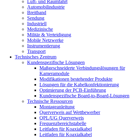
Luft- und Raumfahrt
Automobilindustrie
Breitband
Sendung
Industriell
Medizinische
Militär & Verteidigung
Mobile Netzwerke
Instrumentierung
Transport
Technisches Zentrum
Kundenspezifische Lösungen
Maßgeschneiderte Verbindungslösungen für
Kameramodule
Modifikationen bestehender Produkte
Lösungen für die Kabelkonfektionierung
Optimierung der PCB-Einführung
Kundenspezifische Board-to-Board-Lösungen
Technische Ressourcen
Montageanleitung
Querverweis auf Wettbewerber
QPL/UG Querverweis
Frequenzbereichstabelle
Leitfaden für Koaxialkabel
Leitfaden für Koaxialkabel