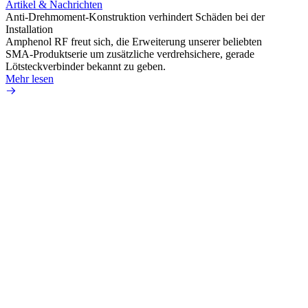
Artikel & Nachrichten
Artik
Anti-Drehmoment-Konstruktion verhindert Schäden bei der
Erweit
Installation
verlu
Amphenol RF freut sich, die Erweiterung unserer beliebten
Amphe
SMA-Produktserie um zusätzliche verdrehsichere, gerade
Produ
Lötsteckverbinder bekannt zu geben.
die fü
Mehr lesen
Mehr 