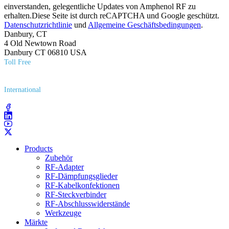
einverstanden, gelegentliche Updates von Amphenol RF zu
erhalten.Diese Seite ist durch reCAPTCHA und Google geschützt.
Datenschutzrichtlinie
und
Allgemeine Geschäftsbedingungen
.
Danbury, CT
4 Old Newtown Road
Danbury CT 06810 USA
Toll Free
(800) 627​-7100
International
(203) 743​-9272
Products
Zubehör
RF-Adapter
RF-Dämpfungsglieder
RF-Kabelkonfektionen
RF-Steckverbinder
RF-Abschlusswiderstände
Werkzeuge
Märkte