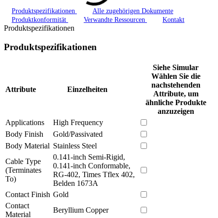
Produktspezifikationen
Alle zugehörigen Dokumente
Produktkonformität
Verwandte Ressourcen
Kontakt
Produktspezifikationen
Produktspezifikationen
Siehe Simular
Wählen Sie die
nachstehenden
Attribute
Einzelheiten
Attribute, um
ähnliche Produkte
anzuzeigen
Applications
High Frequency
Body Finish
Gold/Passivated
Body Material
Stainless Steel
0.141-inch Semi-Rigid,
Cable Type
0.141-inch Conformable,
(Terminates
RG-402, Times Tflex 402,
To)
Belden 1673A
Contact Finish
Gold
Contact
Beryllium Copper
Material