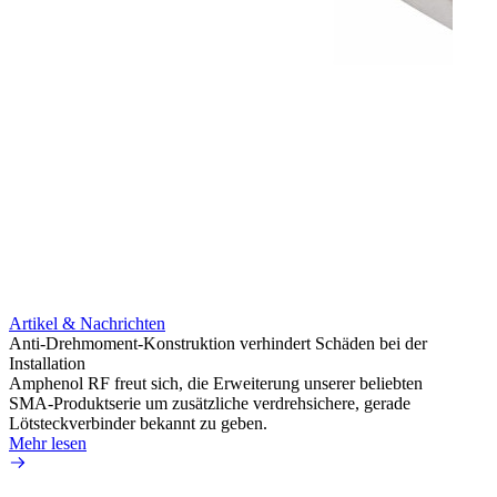
Artikel & Nachrichten
Artik
Anti-Drehmoment-Konstruktion verhindert Schäden bei der
Erweit
Installation
verlu
Amphenol RF freut sich, die Erweiterung unserer beliebten
Amphe
SMA-Produktserie um zusätzliche verdrehsichere, gerade
Produ
Lötsteckverbinder bekannt zu geben.
die fü
Mehr lesen
Mehr 