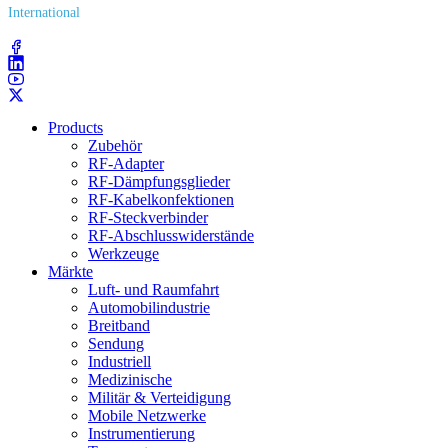
International
(203) 743​-9272
Products
Zubehör
RF-Adapter
RF-Dämpfungsglieder
RF-Kabelkonfektionen
RF-Steckverbinder
RF-Abschlusswiderstände
Werkzeuge
Märkte
Luft- und Raumfahrt
Automobilindustrie
Breitband
Sendung
Industriell
Medizinische
Militär & Verteidigung
Mobile Netzwerke
Instrumentierung