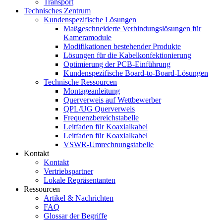
Transport
Technisches Zentrum
Kundenspezifische Lösungen
Maßgeschneiderte Verbindungslösungen für
Kameramodule
Modifikationen bestehender Produkte
Lösungen für die Kabelkonfektionierung
Optimierung der PCB-Einführung
Kundenspezifische Board-to-Board-Lösungen
Technische Ressourcen
Montageanleitung
Querverweis auf Wettbewerber
QPL/UG Querverweis
Frequenzbereichstabelle
Leitfaden für Koaxialkabel
Leitfaden für Koaxialkabel
VSWR-Umrechnungstabelle
Kontakt
Kontakt
Vertriebspartner
Lokale Repräsentanten
Ressourcen
Artikel & Nachrichten
FAQ
Glossar der Begriffe