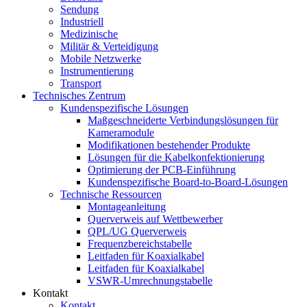
Sendung
Industriell
Medizinische
Militär & Verteidigung
Mobile Netzwerke
Instrumentierung
Transport
Technisches Zentrum
Kundenspezifische Lösungen
Maßgeschneiderte Verbindungslösungen für
Kameramodule
Modifikationen bestehender Produkte
Lösungen für die Kabelkonfektionierung
Optimierung der PCB-Einführung
Kundenspezifische Board-to-Board-Lösungen
Technische Ressourcen
Montageanleitung
Querverweis auf Wettbewerber
QPL/UG Querverweis
Frequenzbereichstabelle
Leitfaden für Koaxialkabel
Leitfaden für Koaxialkabel
VSWR-Umrechnungstabelle
Kontakt
Kontakt