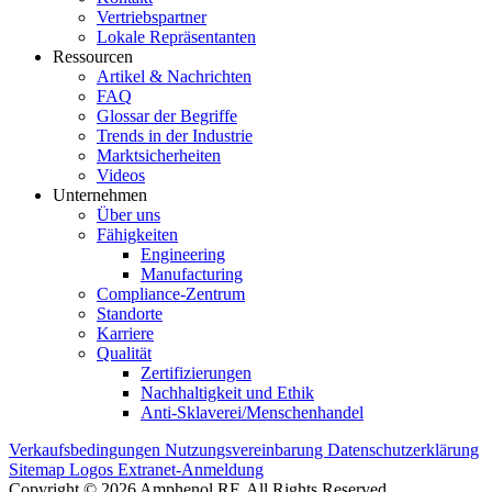
Vertriebspartner
Lokale Repräsentanten
Ressourcen
Artikel & Nachrichten
FAQ
Glossar der Begriffe
Trends in der Industrie
Marktsicherheiten
Videos
Unternehmen
Über uns
Fähigkeiten
Engineering
Manufacturing
Compliance-Zentrum
Standorte
Karriere
Qualität
Zertifizierungen
Nachhaltigkeit und Ethik
Anti-Sklaverei/Menschenhandel
Verkaufsbedingungen
Nutzungsvereinbarung
Datenschutzerklärung
Sitemap
Logos
Extranet-Anmeldung
Copyright © 2026 Amphenol RF. All Rights Reserved.