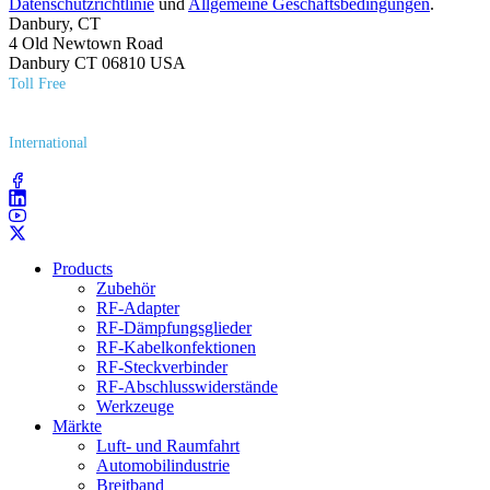
Datenschutzrichtlinie
und
Allgemeine Geschäftsbedingungen
.
Danbury, CT
4 Old Newtown Road
Danbury CT 06810 USA
Toll Free
(800) 627​-7100
International
(203) 743​-9272
Products
Zubehör
RF-Adapter
RF-Dämpfungsglieder
RF-Kabelkonfektionen
RF-Steckverbinder
RF-Abschlusswiderstände
Werkzeuge
Märkte
Luft- und Raumfahrt
Automobilindustrie
Breitband