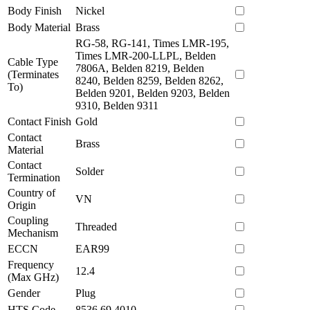
Body Finish
Nickel
Body Material
Brass
RG-58, RG-141, Times LMR-195,
Times LMR-200-LLPL, Belden
Cable Type
7806A, Belden 8219, Belden
(Terminates
8240, Belden 8259, Belden 8262,
To)
Belden 9201, Belden 9203, Belden
9310, Belden 9311
Contact Finish
Gold
Contact
Brass
Material
Contact
Solder
Termination
Country of
VN
Origin
Coupling
Threaded
Mechanism
ECCN
EAR99
Frequency
12.4
(Max GHz)
Gender
Plug
HTS Code
8536.69.4010