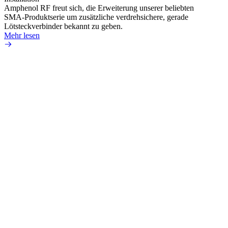
Amphenol RF freut sich, die Erweiterung unserer beliebten
Amphe
SMA-Produktserie um zusätzliche verdrehsichere, gerade
Produ
Lötsteckverbinder bekannt zu geben.
die fü
Mehr lesen
Mehr 