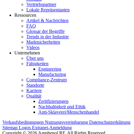
Vertriebspartner
Lokale Repräsentanten
Ressourcen
Artikel & Nachrichten
FAQ
Glossar der Begriffe
Trends in der Industrie
Marktsicherheiten
Videos
Unternehmen
Über uns
Fähigkeiten
Engineering
Manufacturing
Compliance-Zentrum
Standorte
Karriere
Qualität
Zertifizierungen
Nachhaltigkeit und Ethik
Anti-Sklaverei/Menschenhandel
Verkaufsbedingungen
Nutzungsvereinbarung
Datenschutzerklärung
Sitemap
Logos
Extranet-Anmeldung
Copyright © 2026 Amphenol RF. All Rights Reserved.