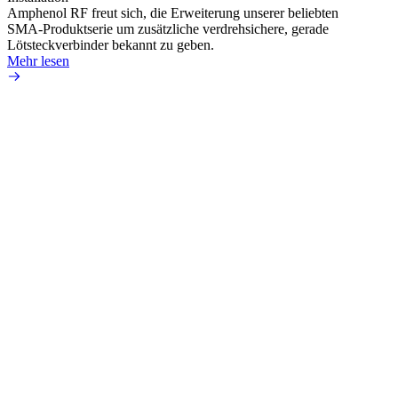
Amphenol RF freut sich, die Erweiterung unserer beliebten
Amphe
SMA-Produktserie um zusätzliche verdrehsichere, gerade
Produ
Lötsteckverbinder bekannt zu geben.
die fü
Mehr lesen
Mehr 