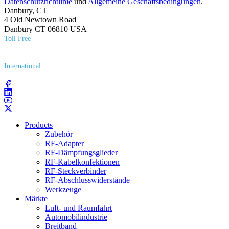
Datenschutzrichtlinie
und
Allgemeine Geschäftsbedingungen
.
Danbury, CT
4 Old Newtown Road
Danbury CT 06810 USA
Toll Free
(800) 627​-7100
International
(203) 743​-9272
Products
Zubehör
RF-Adapter
RF-Dämpfungsglieder
RF-Kabelkonfektionen
RF-Steckverbinder
RF-Abschlusswiderstände
Werkzeuge
Märkte
Luft- und Raumfahrt
Automobilindustrie
Breitband