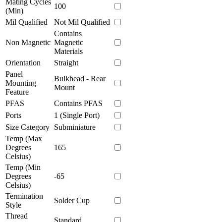
Mating Cycles
100
(Min)
Mil Qualified
Not Mil Qualified
Contains
Non Magnetic
Magnetic
Materials
Orientation
Straight
Panel
Bulkhead - Rear
Mounting
Mount
Feature
PFAS
Contains PFAS
Ports
1 (Single Port)
Size Category
Subminiature
Temp (Max
Degrees
165
Celsius)
Temp (Min
Degrees
-65
Celsius)
Termination
Solder Cup
Style
Thread
Standard