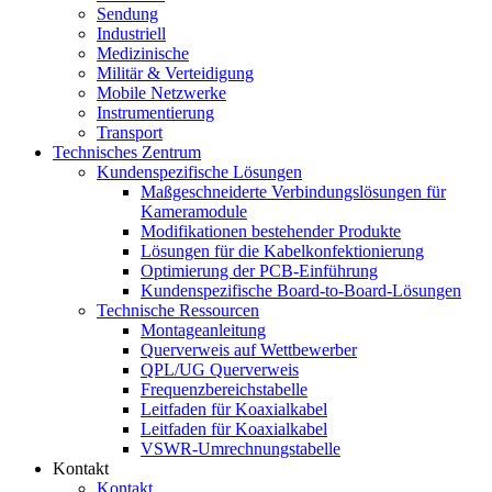
Sendung
Industriell
Medizinische
Militär & Verteidigung
Mobile Netzwerke
Instrumentierung
Transport
Technisches Zentrum
Kundenspezifische Lösungen
Maßgeschneiderte Verbindungslösungen für
Kameramodule
Modifikationen bestehender Produkte
Lösungen für die Kabelkonfektionierung
Optimierung der PCB-Einführung
Kundenspezifische Board-to-Board-Lösungen
Technische Ressourcen
Montageanleitung
Querverweis auf Wettbewerber
QPL/UG Querverweis
Frequenzbereichstabelle
Leitfaden für Koaxialkabel
Leitfaden für Koaxialkabel
VSWR-Umrechnungstabelle
Kontakt
Kontakt