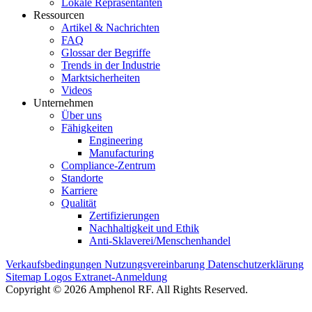
Lokale Repräsentanten
Ressourcen
Artikel & Nachrichten
FAQ
Glossar der Begriffe
Trends in der Industrie
Marktsicherheiten
Videos
Unternehmen
Über uns
Fähigkeiten
Engineering
Manufacturing
Compliance-Zentrum
Standorte
Karriere
Qualität
Zertifizierungen
Nachhaltigkeit und Ethik
Anti-Sklaverei/Menschenhandel
Verkaufsbedingungen
Nutzungsvereinbarung
Datenschutzerklärung
Sitemap
Logos
Extranet-Anmeldung
Copyright © 2026 Amphenol RF. All Rights Reserved.