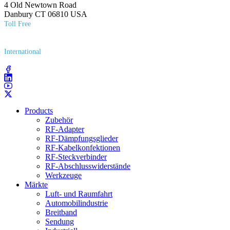
4 Old Newtown Road
Danbury CT 06810 USA
Toll Free
(800) 627​-7100
International
(203) 743​-9272
Products
Zubehör
RF-Adapter
RF-Dämpfungsglieder
RF-Kabelkonfektionen
RF-Steckverbinder
RF-Abschlusswiderstände
Werkzeuge
Märkte
Luft- und Raumfahrt
Automobilindustrie
Breitband
Sendung