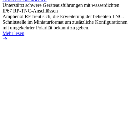
Unterstützt schwere Geräteausführungen mit wasserdichten
HD-BN
IP67 RP-TNC-Anschlüssen
zu kön
Amphenol RF freut sich, die Erweiterung der beliebten TNC-
Einsa
Schnittstelle im Miniaturformat um zusätzliche Konfigurationen
durch 
mit umgekehrter Polarität bekannt zu geben.
Mehr 
Mehr lesen