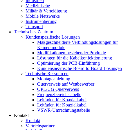
Industriell
Medizinische
Militär & Verteidigung
Mobile Netzwerke
Instrumentierung
Transport
Technisches Zentrum
Kundenspezifische Lösungen
Maßgeschneiderte Verbindungslösungen für
Kameramodule
Modifikationen bestehender Produkte
Lösungen für die Kabelkonfektionierung
Optimierung der PCB-Einführung
Kundenspezifische Board-to-Board-Lösungen
Technische Ressourcen
Montageanleitung
Querverweis auf Wettbewerber
QPL/UG Querverweis
Frequenzbereichstabelle
Leitfaden für Koaxialkabel
Leitfaden für Koaxialkabel
VSWR-Umrechnungstabelle
Kontakt
Kontakt
Vertriebspartner