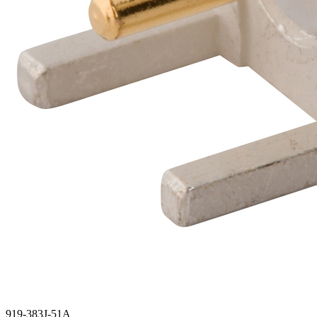
919-383J-51A